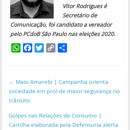
Vitor Rodrigues é
Secretário de
Comunicação, foi candidato a vereador
pelo PCdoB São Paulo nas eleições 2020.
W
F
T
C
S
h
ac
w
o
h
at
e
itt
p
ar
s
b
er
y
e
←
Maio Amarelo | Campanha orienta
A
o
Li
sociedade em prol de maior segurança no
p
o
n
trânsito
p
k
k
Golpes nas Relações de Consumo |
Cartilha elaborada pela Defensoria alerta