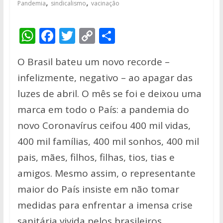
,
,
Pandemia
sindicalismo
vacinação
W
F
T
C
S
h
ac
w
o
h
O Brasil bateu um novo recorde –
at
e
itt
p
ar
infelizmente, negativo – ao apagar das
s
b
er
y
e
luzes de abril. O mês se foi e deixou uma
A
o
Li
marca em todo o País: a pandemia do
p
o
n
novo Coronavírus ceifou 400 mil vidas,
p
k
k
400 mil famílias, 400 mil sonhos, 400 mil
pais, mães, filhos, filhas, tios, tias e
amigos. Mesmo assim, o representante
maior do País insiste em não tomar
medidas para enfrentar a imensa crise
sanitária vivida pelos brasileiros.