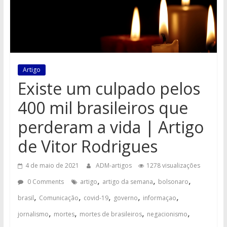
Artigo
Existe um culpado pelos
400 mil brasileiros que
perderam a vida | Artigo
de Vitor Rodrigues
4 de maio de 2021
ADM-artigos
1278 visualizações
,
,
,
0 Comments
artigo
artigo da semana
bolsonaro
,
,
,
,
,
brasil
Comunicação
covid-19
governo
informaçao
,
,
,
,
jornalismo
mortes
mortes de brasileiros
negacionismo