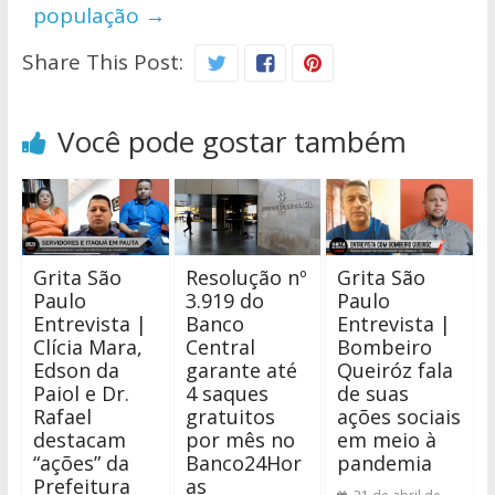
população
→
Share This Post:
Você pode gostar também
Grita São
Resolução nº
Grita São
Paulo
3.919 do
Paulo
Entrevista |
Banco
Entrevista |
Clícia Mara,
Central
Bombeiro
Edson da
garante até
Queiróz fala
Paiol e Dr.
4 saques
de suas
Rafael
gratuitos
ações sociais
destacam
por mês no
em meio à
“ações” da
Banco24Hor
pandemia
Prefeitura
as