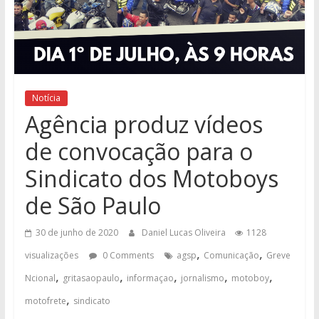
Notícia
Agência produz vídeos
de convocação para o
Sindicato dos Motoboys
de São Paulo
30 de junho de 2020
Daniel Lucas Oliveira
1128
,
,
visualizações
0 Comments
agsp
Comunicação
Greve
,
,
,
,
,
Ncional
gritasaopaulo
informaçao
jornalismo
motoboy
,
motofrete
sindicato