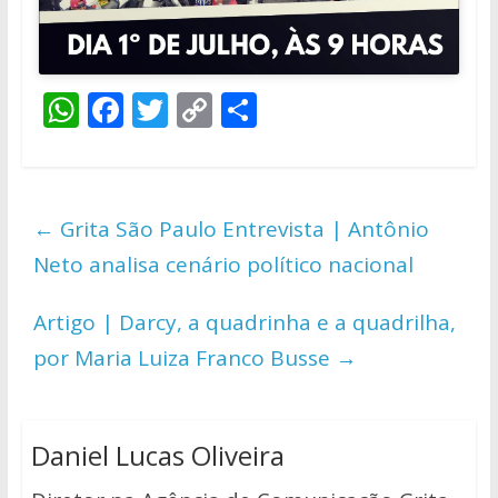
W
F
T
C
S
h
ac
w
o
h
at
e
itt
p
ar
s
b
er
y
e
←
Grita São Paulo Entrevista | Antônio
A
o
Li
Neto analisa cenário político nacional
p
o
n
p
k
k
Artigo | Darcy, a quadrinha e a quadrilha,
por Maria Luiza Franco Busse
→
Daniel Lucas Oliveira