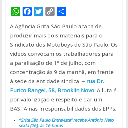
W
F
T
C
S
h
ac
w
o
h
A Agência Grita São Paulo acaba de
at
e
itt
p
ar
produzir mais dois materiais para o
s
b
er
y
e
Sindicato dos Motoboys de São Paulo. Os
A
o
Li
vídeos convocam os trabalhadores para
p
o
n
a paralisação de 1º de julho, com
p
k
k
concentração às 9 da manhã, em frente
à sede da entidade sindical –
rua Dr.
Eurico Rangel, 58, Brooklin Novo
. A luta é
por valorização e respeito e dar um
BASTA nas irresponsabilidades dos EPPs.
“Grita São Paulo Entrevista” recebe Antônio Neto
sexta (26), às 16 horas