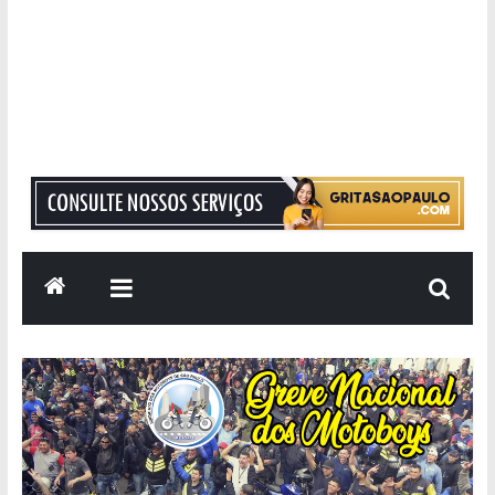
Grita
São
Paulo
Informação
com
Responsabilidade