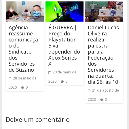
Agência
É GUERRA |
Daniel Lucas
reassume
Preço do
Oliveira
comunicaçã
PlayStation
realiza
o do
5 vai
palestra
Sindicato
depender do
para a
dos
Xbox Series
Federação
Servidores
X
dos
de Suzano
Servidores
20 de maio de
na quarta,
28 de maio de
dia 26, às 10
2020
0
2020
0
21 de agosto de
2020
0
Deixe um comentário