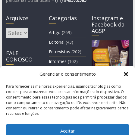
partidárias ou sindicais –
(11)
94037.6585
Arquivos
Categorias
Instagram e
Facebook da
AGSP
Arquivos
Artigo
(269)
Editorial
(43)
Entrevistas
(202)
FALE
CONOSCO
Informes
(102)
Manchete
(2)
Gerenciar o consentimento
Notícia
(1.244)
Para fornecer as melhores experiências, usamos tecnologias como
cookies para armazenar e/ou acessar informações do dispositivo. O
consentimento para essas tecnologias nos permitirá processar dados
como comportamento de navegação ou IDs exclusivos neste site. Não
consentir ou retirar o consentimento pode afetar negativamente certos
recursos e funções.
Aceitar