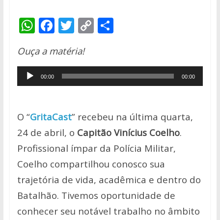
W
F
T
C
S
h
ac
w
o
h
Ouça a matéria!
at
e
itt
p
ar
s
b
er
y
e
Tocador
00:00
00:00
A
o
Li
de
p
o
n
áudio
p
k
k
O “
GritaCast
” recebeu na última quarta,
24 de abril, o
Capitão Vinícius Coelho
.
Profissional ímpar da Polícia Militar,
Coelho compartilhou conosco
sua
trajetória de vida, acadêmica e dentro do
Batalhão. Tivemos oportunidade de
conhecer seu notável trabalho no âmbito