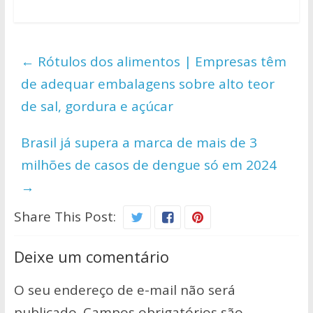
h
ac
w
o
h
at
e
itt
p
ar
s
b
er
y
e
←
Rótulos dos alimentos | Empresas têm
A
o
Li
de adequar embalagens sobre alto teor
p
o
n
de sal, gordura e açúcar
p
k
k
Brasil já supera a marca de mais de 3
milhões de casos de dengue só em 2024
→
Share This Post:
Deixe um comentário
O seu endereço de e-mail não será
publicado.
Campos obrigatórios são