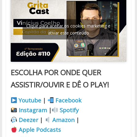
Clique para aceitar os cookies marketing e
ativar este conteúdo
ESCOLHA POR ONDE QUER
ASSISTIR/OUVIR E DÊ O PLAY!
Youtube
|
Facebook
Instagram
|
Spotify
Deezer
|
Amazon
|
Apple Podcasts