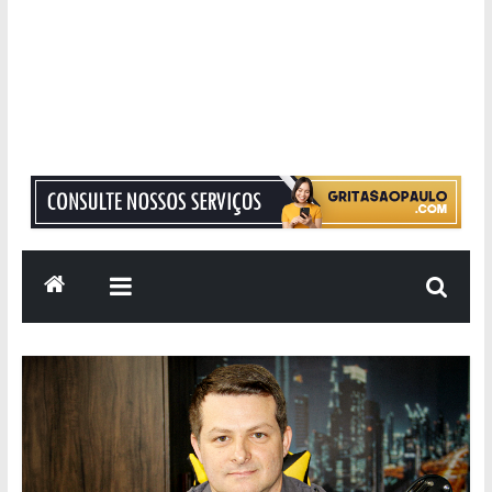
Grita
São
Paulo
Informação
com
Responsabilidade