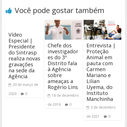
Você pode gostar também
Vídeo
Especial |
Chefe dos
Entrevista |
Presidente
investigador
Proteção
do Sintrasp
es do 3º
Animal em
realiza novas
Distrito fala
pauta com
gravações
à Agência
Carmen
na sede da
sobre
Mariano e
Agência
ameaças a
Lilian
20 de março de
Rogério Lins
Uyema, do
Instituto
2020
0
18 de dezembro
Manchinha
de 2019
0
3 de dezembro
de 2021
0