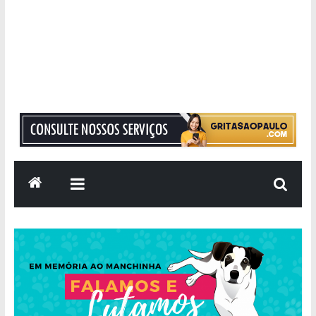
Grita
São
Paulo
Informação
com
Responsabilidade