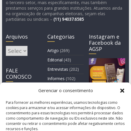
o terceiro setor, mais especificamente, mas também
prestamos serviços para grandes instituições. Atuamos ainda
na organização de campanhas eleitorais, sejam elas
partidárias ou sindicais –
(11)
94037.6585
Arquivos
Categorias
Instagram e
Facebook da
AGSP
Arquivos
Artigo
(269)
Editorial
(43)
Entrevistas
(202)
FALE
CONOSCO
Informes
(102)
Manchete
(2)
Gerenciar o consentimento
Notícia
(1.244)
Para fornecer as melhores experiências, usamos tecnologias como
cookies para armazenar e/ou acessar informações do dispositivo. O
consentimento para essas tecnologias nos permitirá processar dados
como comportamento de navegação ou IDs exclusivos neste site. Não
consentir ou retirar o consentimento pode afetar negativamente certos
recursos e funções.