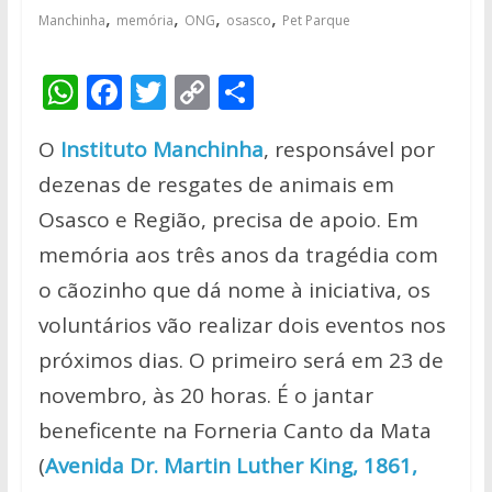
,
,
,
,
Manchinha
memória
ONG
osasco
Pet Parque
W
F
T
C
S
h
ac
w
o
h
O
Instituto Manchinha
, responsável por
at
e
itt
p
ar
dezenas de resgates de animais em
s
b
er
y
e
Osasco e Região, precisa de apoio. Em
A
o
Li
memória aos três anos da tragédia com
p
o
n
o cãozinho que dá nome à iniciativa, os
p
k
k
voluntários vão realizar dois eventos nos
próximos dias. O primeiro será em 23 de
novembro, às 20 horas. É o jantar
beneficente na Forneria Canto da Mata
(
Avenida Dr. Martin Luther King, 1861,