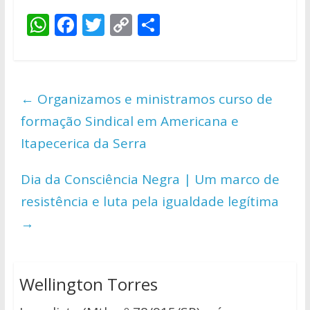
W
F
T
C
S
h
ac
w
o
h
at
e
itt
p
ar
s
b
er
y
e
←
Organizamos e ministramos curso de
A
o
Li
formação Sindical em Americana e
p
o
n
Itapecerica da Serra
p
k
k
Dia da Consciência Negra | Um marco de
resistência e luta pela igualdade legítima
→
Wellington Torres