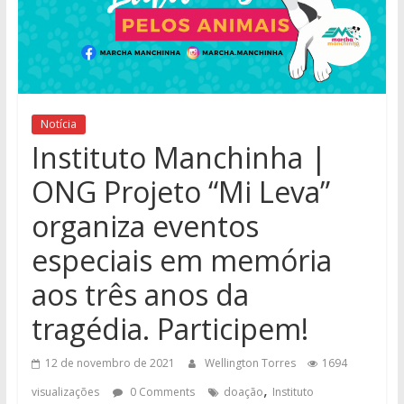
Notícia
Instituto Manchinha |
ONG Projeto “Mi Leva”
organiza eventos
especiais em memória
aos três anos da
tragédia. Participem!
12 de novembro de 2021
Wellington Torres
1694
,
visualizações
0 Comments
doação
Instituto