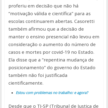
s
b
er
y
e
proferiu em decisão que não há
A
o
Li
“motivação válida e científica” para as
p
o
n
escolas continuarem abertas. Casoretti
p
k
k
também afirmou que a decisão de
manter o ensino presencial não levou em
consideração o aumento do número de
casos e mortes por covid-19 no Estado.
Ela disse que a “repentina mudança de
posicionamento” do governo do Estado
também não foi justificada
cientificamente.
Estou com problemas no trabalho: e agora?
Desde que o TJ-SP (Tribunal de Justiça de