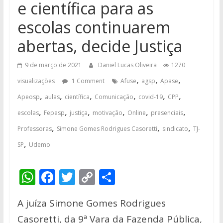
e científica para as
escolas continuarem
abertas, decide Justiça
9 de março de 2021
Daniel Lucas Oliveira
1270
,
,
,
visualizações
1 Comment
Afuse
agsp
Apase
,
,
,
,
,
,
Apeosp
aulas
científica
Comunicação
covid-19
CPP
,
,
,
,
,
,
escolas
Fepesp
justiça
motivação
Online
presenciais
,
,
,
Professoras
Simone Gomes Rodrigues Casoretti
sindicato
TJ-
,
SP
Udemo
W
F
T
C
S
h
ac
w
o
h
A juíza Simone Gomes Rodrigues
at
e
itt
p
ar
Casoretti, da 9ª Vara da Fazenda Pública,