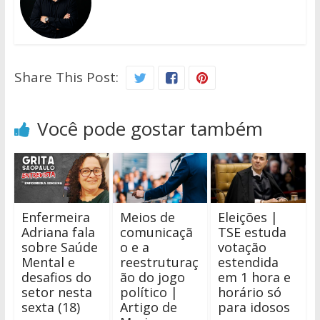
Share This Post:
Você pode gostar também
Enfermeira
Meios de
Eleições |
Adriana fala
comunicaçã
TSE estuda
sobre Saúde
o e a
votação
Mental e
reestruturaç
estendida
desafios do
ão do jogo
em 1 hora e
setor nesta
político |
horário só
sexta (18)
Artigo de
para idosos