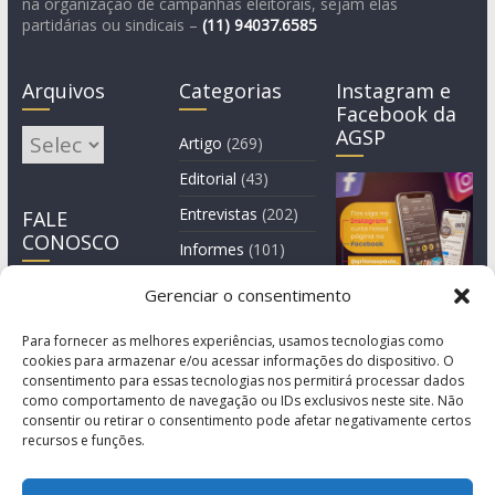
na organização de campanhas eleitorais, sejam elas
partidárias ou sindicais –
(11)
94037.6585
Arquivos
Categorias
Instagram e
Facebook da
AGSP
Arquivos
Artigo
(269)
Editorial
(43)
Entrevistas
(202)
FALE
CONOSCO
Informes
(101)
Manchete
(3)
Gerenciar o consentimento
Notícia
(1.245)
Para fornecer as melhores experiências, usamos tecnologias como
cookies para armazenar e/ou acessar informações do dispositivo. O
consentimento para essas tecnologias nos permitirá processar dados
como comportamento de navegação ou IDs exclusivos neste site. Não
consentir ou retirar o consentimento pode afetar negativamente certos
recursos e funções.