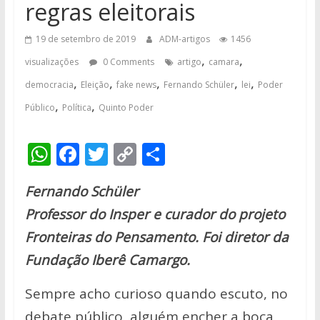
regras eleitorais
19 de setembro de 2019
ADM-artigos
1456
,
,
visualizações
0 Comments
artigo
camara
,
,
,
,
,
democracia
Eleição
fake news
Fernando Schüler
lei
Poder
,
,
Público
Política
Quinto Poder
W
F
T
C
S
h
ac
w
o
h
Fernando Schüler
at
e
itt
p
ar
Professor do Insper e curador do projeto
s
b
er
y
e
Fronteiras do Pensamento. Foi diretor da
A
o
Li
Fundação Iberê Camargo.
p
o
n
p
k
k
Sempre acho curioso quando escuto, no
debate público, alguém encher a boca