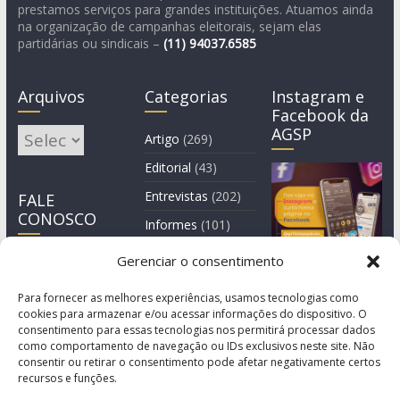
prestamos serviços para grandes instituições. Atuamos ainda
na organização de campanhas eleitorais, sejam elas
partidárias ou sindicais –
(11)
94037.6585
Arquivos
Categorias
Instagram e
Facebook da
AGSP
Arquivos
Artigo
(269)
Editorial
(43)
Entrevistas
(202)
FALE
CONOSCO
Informes
(101)
Manchete
(3)
Gerenciar o consentimento
Notícia
(1.245)
Para fornecer as melhores experiências, usamos tecnologias como
cookies para armazenar e/ou acessar informações do dispositivo. O
consentimento para essas tecnologias nos permitirá processar dados
como comportamento de navegação ou IDs exclusivos neste site. Não
consentir ou retirar o consentimento pode afetar negativamente certos
recursos e funções.