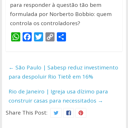
para responder à questão tão bem
formulada por Norberto Bobbio: quem
controla os controladores?
W
F
T
C
S
h
ac
w
o
h
at
e
itt
p
ar
s
b
er
y
e
←
São Paulo | Sabesp reduz investimento
A
o
Li
para despoluir Rio Tietê em 16%
p
o
n
p
k
k
Rio de Janeiro | Igreja usa dízimo para
construir casas para necessitados
→
Share This Post: