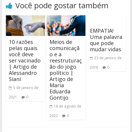
Você pode gostar também
EMPATIA!
Uma palavra
10 razões
Meios de
que pode
pelas quais
comunicaçã
mudar vidas
você deve
o e a
23 de janeiro de
ser vacinado
reestruturaç
| Artigo de
ão do jogo
2018
0
Alessandro
político |
Siani
Artigo de
Maria
5 de janeiro de
Eduarda
Gontijo
2021
0
18 de agosto de
2022
0