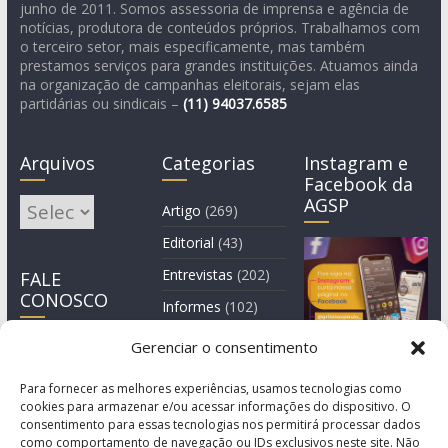
junho de 2011. Somos assessoria de imprensa e agência de
notícias, produtora de conteúdos próprios. Trabalhamos com
o terceiro setor, mais especificamente, mas também
prestamos serviços para grandes instituições. Atuamos ainda
na organização de campanhas eleitorais, sejam elas
partidárias ou sindicais –
(11)
94037.6585
Arquivos
Categorias
Instagram e
Facebook da
AGSP
Arquivos
Artigo
(269)
Editorial
(43)
Entrevistas
(202)
FALE
CONOSCO
Informes
(102)
Manchete
(2)
Gerenciar o consentimento
Notícia
(1.244)
Para fornecer as melhores experiências, usamos tecnologias como
cookies para armazenar e/ou acessar informações do dispositivo. O
consentimento para essas tecnologias nos permitirá processar dados
como comportamento de navegação ou IDs exclusivos neste site. Não