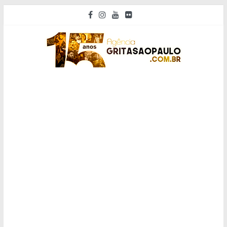
Pular
para
o
conteúdo