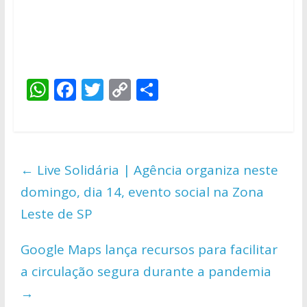
W
F
T
C
S
h
ac
w
o
h
at
e
itt
p
ar
s
b
er
y
e
←
Live Solidária | Agência organiza neste
A
o
Li
domingo, dia 14, evento social na Zona
p
o
n
Leste de SP
p
k
k
Google Maps lança recursos para facilitar
a circulação segura durante a pandemia
→