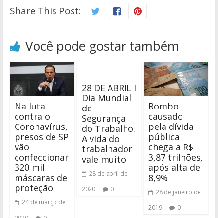
Share This Post:
Você pode gostar também
28 DE ABRIL I
Dia Mundial
Na luta
Rombo
de
contra o
causado
Segurança
Coronavírus,
pela dívida
do Trabalho.
presos de SP
pública
A vida do
vão
chega a R$
trabalhador
confeccionar
3,87 trilhões,
vale muito!
320 mil
após alta de
28 de abril de
máscaras de
8,9%
proteção
2020
0
28 de janeiro de
24 de março de
2019
0
2020
0