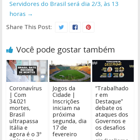
Servidores do Brasil será dia 2/3, às 13
horas
→
Share This Post:
Você pode gostar também
Coronavírus
Jogos da
“Trabalhado
| Com
Cidade |
r em
34.021
Inscrições
Destaque”
mortes,
iniciam na
debate os
Brasil
próxima
ataques dos
ultrapassa
segunda, dia
Governos e
Itália e
17 de
os desafios
agora é o 3º
fevereiro
do