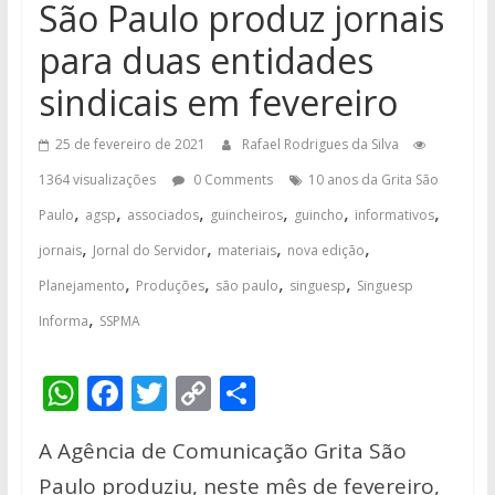
São Paulo produz jornais
para duas entidades
sindicais em fevereiro
25 de fevereiro de 2021
Rafael Rodrigues da Silva
1364 visualizações
0 Comments
10 anos da Grita São
,
,
,
,
,
,
Paulo
agsp
associados
guincheiros
guincho
informativos
,
,
,
,
jornais
Jornal do Servidor
materiais
nova edição
,
,
,
,
Planejamento
Produções
são paulo
singuesp
Singuesp
,
Informa
SSPMA
W
F
T
C
S
h
ac
w
o
h
A Agência de Comunicação Grita São
at
e
itt
p
ar
Paulo produziu, neste mês de fevereiro,