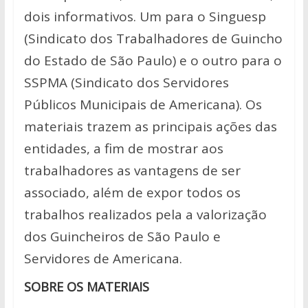
s
b
er
y
e
dois informativos. Um para o Singuesp
A
o
Li
(Sindicato dos Trabalhadores de Guincho
p
o
n
do Estado de São Paulo) e o outro para o
p
k
k
SSPMA (Sindicato dos Servidores
Públicos Municipais de Americana). Os
materiais trazem as principais ações das
entidades, a fim de mostrar aos
trabalhadores as vantagens de ser
associado, além de expor todos os
trabalhos realizados pela a valorização
dos Guincheiros de São Paulo e
Servidores de Americana.
SOBRE OS MATERIAIS