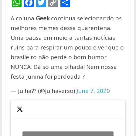
W
F
T
C
S
h
ac
w
o
h
A coluna
Geek
continua selecionando os
at
e
itt
p
ar
melhores memes dessa quarentena.
s
b
er
y
e
Uma pausa em meio a tantas notícias
A
o
Li
ruins para respirar um pouco e ver que o
p
o
n
brasileiro não perde o bom humor
p
k
k
NUNCA. Dá só uma olhada! Nem nossa
festa junina foi perdoada ?
— julha?? (@julhaverso)
June 7, 2020
— neneno
a gente ta assim