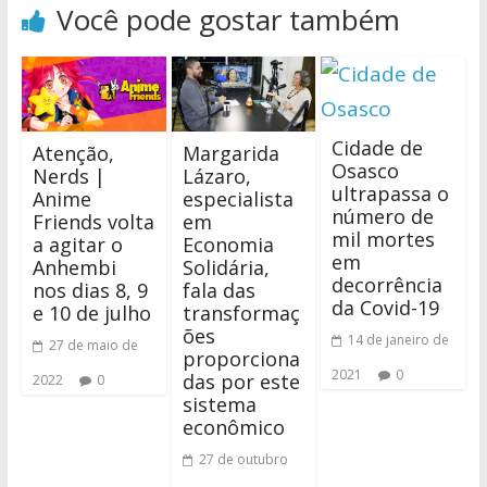
Você pode gostar também
Cidade de
Atenção,
Margarida
Osasco
Nerds |
Lázaro,
ultrapassa o
Anime
especialista
número de
Friends volta
em
mil mortes
a agitar o
Economia
em
Anhembi
Solidária,
decorrência
nos dias 8, 9
fala das
da Covid-19
e 10 de julho
transformaç
ões
14 de janeiro de
27 de maio de
proporciona
2021
0
das por este
2022
0
sistema
econômico
27 de outubro