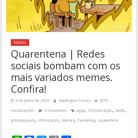
Notícia
Quarentena | Redes
sociais bombam com os
mais variados memes.
Confira!
9 de junho de 2020
Wellington Torres
3279
,
,
,
visualizações
0 Comments
agsp
Comunicação
Geek
,
,
,
,
gritasaopaulo
informaçao
Memes
Pandemia
quatentena