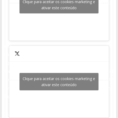
Clique para aceitar os cookies marketing e
(@sourpeacch)
pic.twitter.com/VqIvJiCeJA
ativar este conteúdo
June 7, 2020
onaro
o plantão da
is que ele
ublicação
— Ma
Clique para aceitar os cookies marketing e
da covid-19
pic.twitter.com/zta0Y680cA
(@Max
ativar este conteúdo
 divulgar.
June 6
kkkkkkk
ransparencia