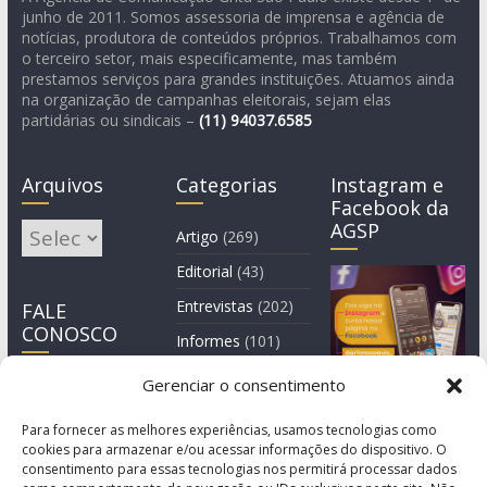
junho de 2011. Somos assessoria de imprensa e agência de
notícias, produtora de conteúdos próprios. Trabalhamos com
o terceiro setor, mais especificamente, mas também
prestamos serviços para grandes instituições. Atuamos ainda
na organização de campanhas eleitorais, sejam elas
partidárias ou sindicais –
(11)
94037.6585
Arquivos
Categorias
Instagram e
Facebook da
AGSP
Arquivos
Artigo
(269)
Editorial
(43)
Entrevistas
(202)
FALE
CONOSCO
Informes
(101)
Manchete
(4)
Gerenciar o consentimento
Notícia
(1.245)
Para fornecer as melhores experiências, usamos tecnologias como
cookies para armazenar e/ou acessar informações do dispositivo. O
consentimento para essas tecnologias nos permitirá processar dados