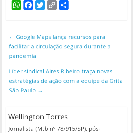
W
F
T
C
S
h
ac
w
o
h
at
e
itt
p
ar
s
b
er
y
e
←
Google Maps lança recursos para
A
o
Li
facilitar a circulação segura durante a
p
o
n
pandemia
p
k
k
Líder sindical Aires Ribeiro traça novas
estratégias de ação com a equipe da Grita
São Paulo
→
Wellington Torres
Jornalista (Mtb nº 78/915/SP), pós-