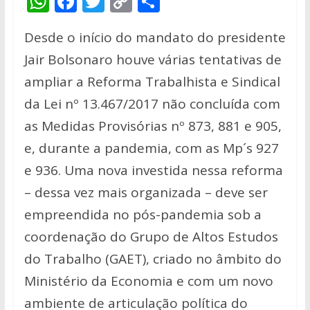
W
F
T
C
S
h
ac
w
o
h
Desde o início do mandato do presidente
at
e
itt
p
ar
Jair Bolsonaro houve várias tentativas de
s
b
er
y
e
ampliar a Reforma Trabalhista e Sindical
A
o
Li
da Lei nº 13.467/2017 não concluída com
p
o
n
as Medidas Provisórias nº 873, 881 e 905,
p
k
k
e, durante a pandemia, com as Mp´s 927
e 936. Uma nova investida nessa reforma
– dessa vez mais organizada – deve ser
empreendida no pós-pandemia sob a
coordenação do Grupo de Altos Estudos
do Trabalho (GAET), criado no âmbito do
Ministério da Economia e com um novo
ambiente de articulação política do