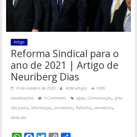
Artigo
Reforma Sindical para o
ano de 2021 | Artigo de
Neuriberg Dias
19 de outubro de 2020
ADM-artigos
1009
,
,
visualizações
0 Comments
agsp
Comunicação
grita
,
,
,
,
,
são paulo
informaçao
jornalismo
Reforma
servidores
sindicato