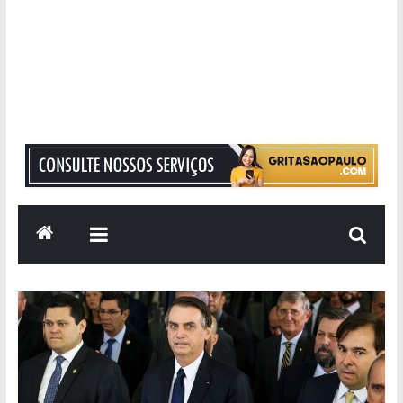
Grita
São
Paulo
Informação
com
Responsabilidade