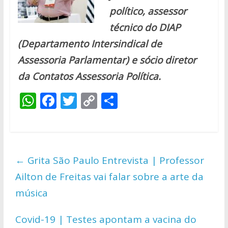
político, assessor
técnico do DIAP
(Departamento Intersindical de
Assessoria Parlamentar) e sócio diretor
da Contatos Assessoria Política.
W
F
T
C
S
h
ac
w
o
h
at
e
itt
p
ar
s
b
er
y
e
←
Grita São Paulo Entrevista | Professor
A
o
Li
Ailton de Freitas vai falar sobre a arte da
p
o
n
música
p
k
k
Covid-19 | Testes apontam a vacina do