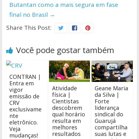
Butantan como a mais segura em fase
final no Brasil
→
Share This Post:
Você pode gostar também
CONTRAN |
Entra em
Atividade
Geane Maria
vigor
física |
da Silva |
emissão de
Cientistas
Forte
CRV
descobrem
liderança
exclusivame
qual horário
sindical do
nte
resulta em
Guarujá
eletrônico.
melhores
compartilha
Veja
resultados
suas lutas e
mudanças!