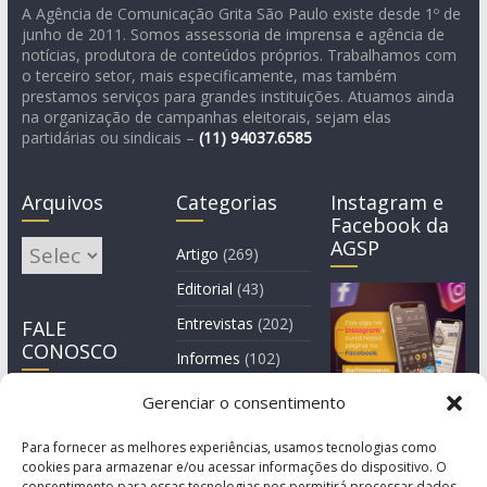
A Agência de Comunicação Grita São Paulo existe desde 1º de
junho de 2011. Somos assessoria de imprensa e agência de
notícias, produtora de conteúdos próprios. Trabalhamos com
o terceiro setor, mais especificamente, mas também
prestamos serviços para grandes instituições. Atuamos ainda
na organização de campanhas eleitorais, sejam elas
partidárias ou sindicais –
(11)
94037.6585
Arquivos
Categorias
Instagram e
Facebook da
AGSP
Arquivos
Artigo
(269)
Editorial
(43)
Entrevistas
(202)
FALE
CONOSCO
Informes
(102)
Manchete
(2)
Gerenciar o consentimento
Notícia
(1.244)
Para fornecer as melhores experiências, usamos tecnologias como
cookies para armazenar e/ou acessar informações do dispositivo. O
consentimento para essas tecnologias nos permitirá processar dados