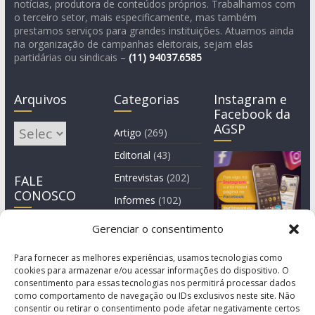
notícias, produtora de conteúdos próprios. Trabalhamos com
o terceiro setor, mais especificamente, mas também
prestamos serviços para grandes instituições. Atuamos ainda
na organização de campanhas eleitorais, sejam elas
partidárias ou sindicais –
(11)
94037.6585
Arquivos
Categorias
Instagram e
Facebook da
AGSP
Arquivos
Artigo
(269)
Editorial
(43)
Entrevistas
(202)
FALE
CONOSCO
Informes
(102)
Manchete
(2)
Gerenciar o consentimento
Notícia
(1.244)
Para fornecer as melhores experiências, usamos tecnologias como
cookies para armazenar e/ou acessar informações do dispositivo. O
consentimento para essas tecnologias nos permitirá processar dados
como comportamento de navegação ou IDs exclusivos neste site. Não
consentir ou retirar o consentimento pode afetar negativamente certos