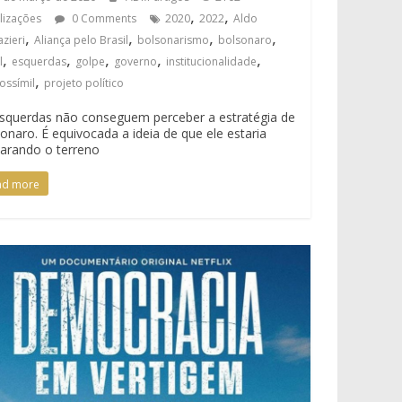
,
,
alizações
0 Comments
2020
2022
Aldo
,
,
,
,
zieri
Aliança pelo Brasil
bolsonarismo
bolsonaro
,
,
,
,
,
l
esquerdas
golpe
governo
institucionalidade
,
ossímil
projeto político
squerdas não conseguem perceber a estratégia de
onaro. É equivocada a ideia de que ele estaria
arando o terreno
ad more