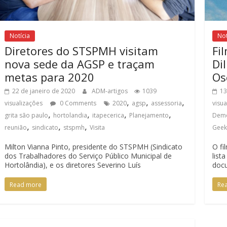
Notícia
Not
Diretores do STSPMH visitam
Fi
nova sede da AGSP e traçam
Di
metas para 2020
Os
22 de janeiro de 2020
ADM-artigos
1039
13
,
,
,
visualizações
0 Comments
2020
agsp
assessoria
visu
,
,
,
,
grita são paulo
hortolandia
itapecerica
Planejamento
Demo
,
,
,
reunião
sindicato
stspmh
Visita
Gee
Milton Vianna Pinto, presidente do STSPMH (Sindicato
O fi
dos Trabalhadores do Serviço Público Municipal de
list
Hortolândia), e os diretores Severino Luís
docu
Read more
Re