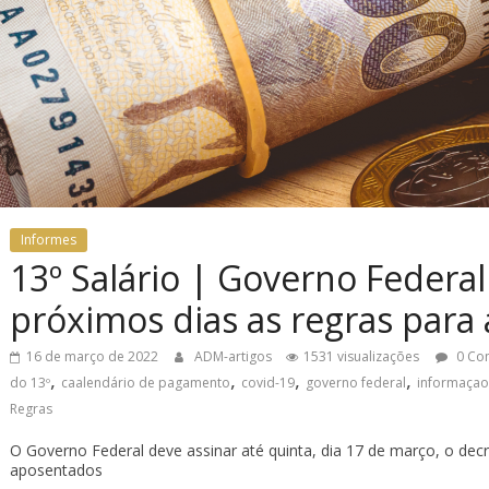
Informes
13º Salário | Governo Federal
próximos dias as regras para
16 de março de 2022
ADM-artigos
1531 visualizações
0 Co
,
,
,
,
do 13º
caalendário de pagamento
covid-19
governo federal
informaçao
Regras
O Governo Federal deve assinar até quinta, dia 17 de março, o decr
aposentados