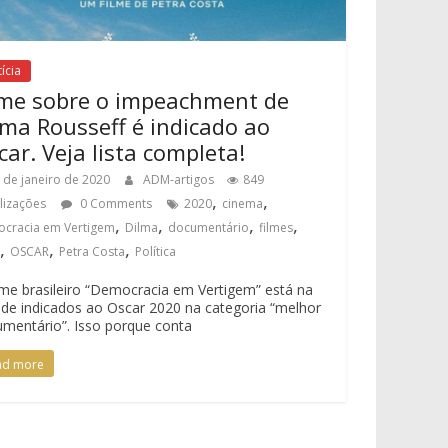
ícia
lme sobre o impeachment de
lma Rousseff é indicado ao
car. Veja lista completa!
 de janeiro de 2020
ADM-artigos
849
,
,
alizações
0 Comments
2020
cinema
,
,
,
,
cracia em Vertigem
Dilma
documentário
filmes
,
,
,
k
OSCAR
Petra Costa
Política
lme brasileiro “Democracia em Vertigem” está na
a de indicados ao Oscar 2020 na categoria “melhor
mentário”. Isso porque conta
ad more