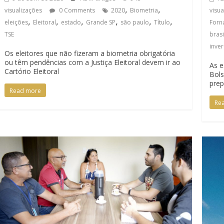
,
,
visualizações
0 Comments
2020
Biometria
visu
,
,
,
,
,
,
eleições
Eleitoral
estado
Grande SP
são paulo
Título
Forna
TSE
brasi
inver
Os eleitores que não fizeram a biometria obrigatória
ou têm pendências com a Justiça Eleitoral devem ir ao
As e
Cartório Eleitoral
Bols
prep
Read more
Re