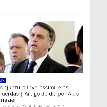
igo
conjuntura inverossímil e as
querdas | Artigo do dia por Aldo
rnazieri
 de março de 2020
ADM-artigos
2102