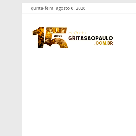
Pular
quinta-feira, agosto 6, 2026
para
o
Grita
conteúdo
São
Paulo
Informação
com
Responsabilidade