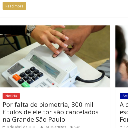
Read more
Notícia
Art
Por falta de biometria, 300 mil
A 
títulos de eleitor são cancelados
es
na Grande São Paulo
Fo
9 de abril de 2020
ADM-artigos
948
12