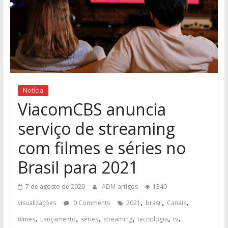
Notícia
ViacomCBS anuncia
serviço de streaming
com filmes e séries no
Brasil para 2021
7 de agosto de 2020
ADM-artigos
1340
,
,
,
visualizações
0 Comments
2021
brasil
Canais
,
,
,
,
,
,
filmes
Lançamento
séries
streaming
tecnologia
tv