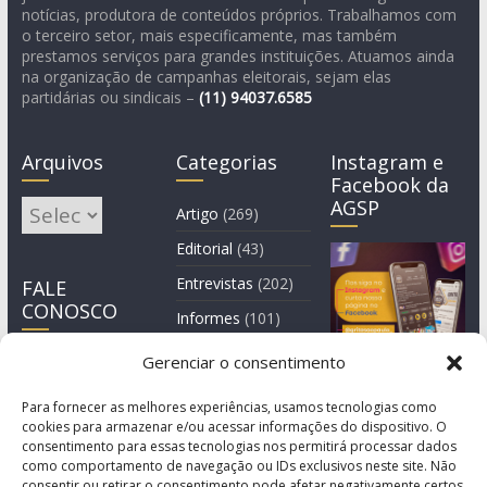
notícias, produtora de conteúdos próprios. Trabalhamos com
o terceiro setor, mais especificamente, mas também
prestamos serviços para grandes instituições. Atuamos ainda
na organização de campanhas eleitorais, sejam elas
partidárias ou sindicais –
(11)
94037.6585
Arquivos
Categorias
Instagram e
Facebook da
AGSP
Arquivos
Artigo
(269)
Editorial
(43)
Entrevistas
(202)
FALE
CONOSCO
Informes
(101)
Manchete
(3)
Gerenciar o consentimento
Notícia
(1.245)
Para fornecer as melhores experiências, usamos tecnologias como
cookies para armazenar e/ou acessar informações do dispositivo. O
consentimento para essas tecnologias nos permitirá processar dados
como comportamento de navegação ou IDs exclusivos neste site. Não
consentir ou retirar o consentimento pode afetar negativamente certos