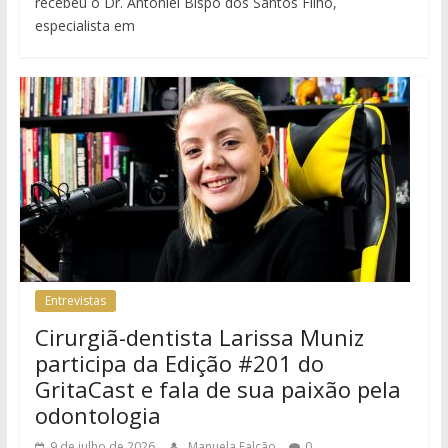
recebeu o Dr. Antoniel Bispo dos Santos Filho,
especialista em
Entrevistas
Cirurgiã-dentista Larissa Muniz
participa da Edição #201 do
GritaCast e fala de sua paixão pela
odontologia
9 de julho de 2026
Manuela Falcão
0