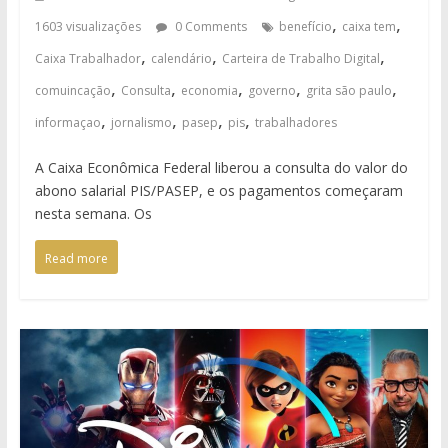
,
,
1603 visualizações
0 Comments
benefício
caixa tem
,
,
,
Caixa Trabalhador
calendário
Carteira de Trabalho Digital
,
,
,
,
,
comuincação
Consulta
economia
governo
grita são paulo
,
,
,
,
informaçao
jornalismo
pasep
pis
trabalhadores
A Caixa Econômica Federal liberou a consulta do valor do
abono salarial PIS/PASEP, e os pagamentos começaram
nesta semana. Os
Read more