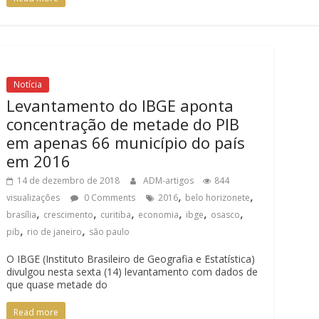
Notícia
Levantamento do IBGE aponta
concentração de metade do PIB
em apenas 66 município do país
em 2016
14 de dezembro de 2018
ADM-artigos
844
,
,
visualizações
0 Comments
2016
belo horizonete
,
,
,
,
,
,
brasília
crescimento
curitiba
economia
ibge
osasco
,
,
pib
rio de janeiro
são paulo
O IBGE (Instituto Brasileiro de Geografia e Estatística)
divulgou nesta sexta (14) levantamento com dados de
que quase metade do
Read more