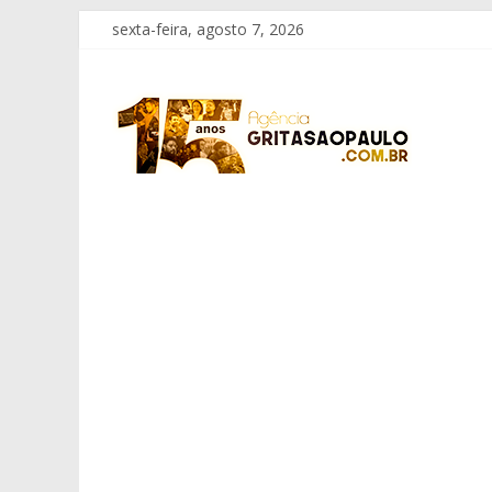
Pular
sexta-feira, agosto 7, 2026
para
o
Grita
conteúdo
São
Paulo
Informação
com
Responsabilidade