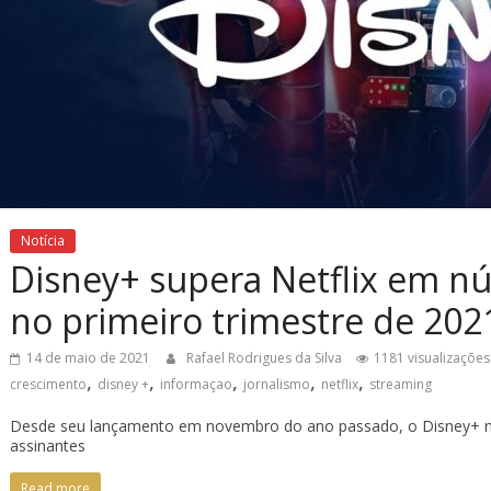
Notícia
Disney+ supera Netflix em n
no primeiro trimestre de 202
14 de maio de 2021
Rafael Rodrigues da Silva
1181 visualizações
,
,
,
,
,
crescimento
disney +
informaçao
jornalismo
netflix
streaming
Desde seu lançamento em novembro do ano passado, o Disney+ nã
assinantes
Read more