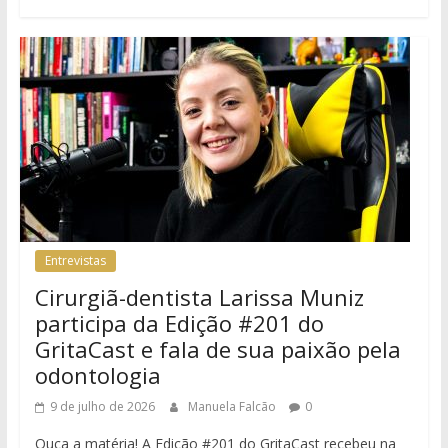
Entrevistas
Cirurgiã-dentista Larissa Muniz
participa da Edição #201 do
GritaCast e fala de sua paixão pela
odontologia
9 de julho de 2026
Manuela Falcão
0
Ouça a matéria! A Edição #201 do GritaCast recebeu na