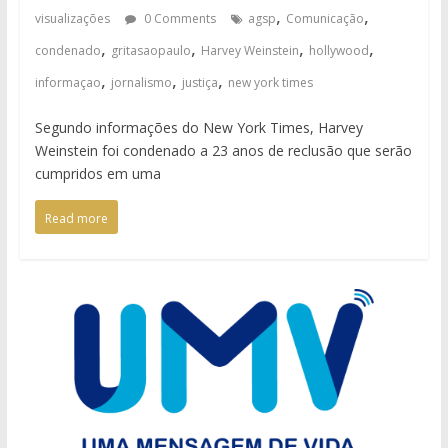
,
,
visualizações
0 Comments
agsp
Comunicação
,
,
,
,
condenado
gritasaopaulo
Harvey Weinstein
hollywood
,
,
,
informaçao
jornalismo
justiça
new york times
Segundo informações do New York Times, Harvey
Weinstein foi condenado a 23 anos de reclusão que serão
cumpridos em uma
Read more