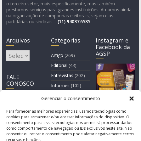
o terceiro setor, mais especificamente, mas também
prestamos serviços para grandes instituições. Atuamos ainda
na organização de campanhas eleitorais, sejam elas
partidárias ou sindicais –
(11)
94037.6585
Arquivos
Categorias
Instagram e
Facebook da
AGSP
Arquivos
Artigo
(269)
Editorial
(43)
Entrevistas
(202)
FALE
CONOSCO
Informes
(102)
Manchete
(2)
Gerenciar o consentimento
Notícia
(1.244)
Para fornecer as melhores experiências, usamos tecnologias como
cookies para armazenar e/ou acessar informações do dispositivo. O
consentimento para essas tecnologias nos permitirá processar dados
como comportamento de navegação ou IDs exclusivos neste site. Não
consentir ou retirar o consentimento pode afetar negativamente certos
recursos e funções.