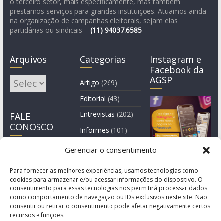
o terceiro setor, mais especificamente, mas também
prestamos serviços para grandes instituições. Atuamos ainda
na organização de campanhas eleitorais, sejam elas
partidárias ou sindicais –
(11)
94037.6585
Arquivos
Categorias
Instagram e
Facebook da
AGSP
Arquivos
Artigo
(269)
Editorial
(43)
Entrevistas
(202)
FALE
CONOSCO
Informes
(101)
Manchete
(3)
Gerenciar o consentimento
Notícia
(1.245)
Para fornecer as melhores experiências, usamos tecnologias como
cookies para armazenar e/ou acessar informações do dispositivo. O
consentimento para essas tecnologias nos permitirá processar dados
como comportamento de navegação ou IDs exclusivos neste site. Não
consentir ou retirar o consentimento pode afetar negativamente certos
recursos e funções.