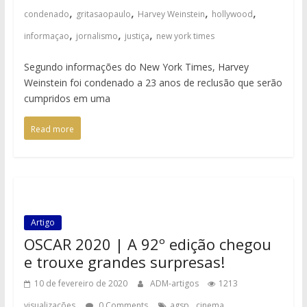
,
,
,
,
condenado
gritasaopaulo
Harvey Weinstein
hollywood
,
,
,
informaçao
jornalismo
justiça
new york times
Segundo informações do New York Times, Harvey
Weinstein foi condenado a 23 anos de reclusão que serão
cumpridos em uma
Read more
Artigo
OSCAR 2020 | A 92º edição chegou
e trouxe grandes surpresas!
10 de fevereiro de 2020
ADM-artigos
1213
,
,
visualizações
0 Comments
agsp
cinema