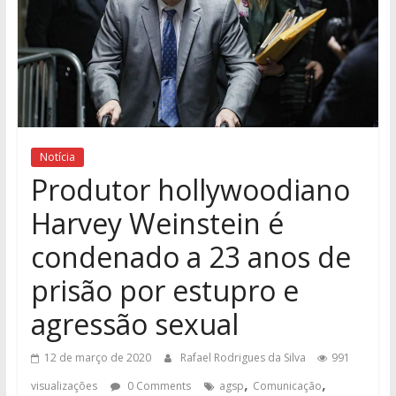
Notícia
Produtor hollywoodiano
Harvey Weinstein é
condenado a 23 anos de
prisão por estupro e
agressão sexual
12 de março de 2020
Rafael Rodrigues da Silva
991
,
,
visualizações
0 Comments
agsp
Comunicação