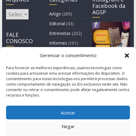
Facebook da
AGSP
Arquivos
Artigo
(269)
Editorial
(43)
Entrevistas
(202)
FALE
CONOSCO
Informes
(101)
Manchete
(3)
Gerenciar o consentimento
Notícia
(1.245)
Para fornecer as melhores experiências, usamos tecnologias como
cookies para armazenar e/ou acessar informações do dispositivo. O
consentimento para essas tecnologias nos permitirá processar dados
como comportamento de navegação ou IDs exclusivos neste site. Não
consentir ou retirar o consentimento pode afetar negativamente certos
recursos e funções.
Aceitar
Negar
© Copyright 2011-2026