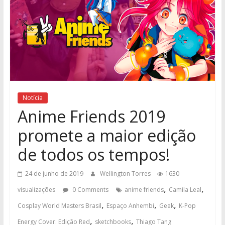
Notícia
Anime Friends 2019
promete a maior edição
de todos os tempos!
24 de junho de 2019
Wellington Torres
1630
,
,
visualizações
0 Comments
anime friends
Camila Leal
,
,
,
Cosplay World Masters Brasil
Espaço Anhembi
Geek
K-Pop
,
,
Energy Cover: Edição Red
sketchbooks
Thiago Tang