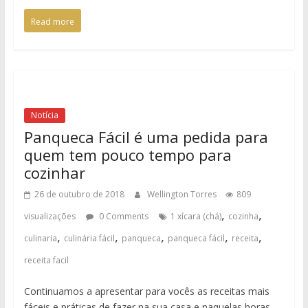
Read more
Notícia
Panqueca Fácil é uma pedida para
quem tem pouco tempo para
cozinhar
26 de outubro de 2018
Wellington Torres
809
,
,
visualizações
0 Comments
1 xícara (chá)
cozinha
,
,
,
,
,
culinaria
culinária fácil
panqueca
panqueca fácil
receita
receita facil
Continuamos a apresentar para vocês as receitas mais
fáceis e práticas de fazer na sua casa e naquelas horas