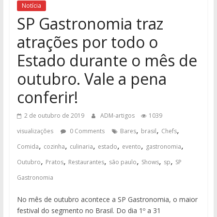
Notícia
SP Gastronomia traz
atrações por todo o
Estado durante o mês de
outubro. Vale a pena
conferir!
2 de outubro de 2019
ADM-artigos
1039
,
,
,
visualizações
0 Comments
Bares
brasil
Chefs
,
,
,
,
,
,
Comida
cozinha
culinaria
estado
evento
gastronomia
,
,
,
,
,
,
Outubro
Pratos
Restaurantes
são paulo
Shows
sp
SP
Gastronomia
No mês de outubro acontece a SP Gastronomia, o maior
festival do segmento no Brasil. Do dia 1º a 31