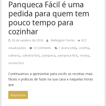
Panqueca Fácil é uma
pedida para quem tem
pouco tempo para
cozinhar
26 de outubro de 2018
Wellington Torres
812
,
,
visualizações
0 Comments
1 xícara (chá)
cozinha
,
,
,
,
,
culinaria
culinária fácil
panqueca
panqueca fácil
receita
receita facil
Continuamos a apresentar para vocês as receitas mais
fáceis e práticas de fazer na sua casa e naquelas horas
que
Read more