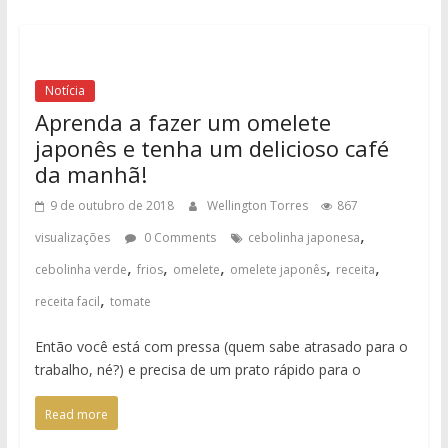
Notícia
Aprenda a fazer um omelete
japonês e tenha um delicioso café
da manhã!
9 de outubro de 2018
Wellington Torres
867
,
visualizações
0 Comments
cebolinha japonesa
,
,
,
,
,
cebolinha verde
frios
omelete
omelete japonês
receita
,
receita facil
tomate
Então você está com pressa (quem sabe atrasado para o
trabalho, né?) e precisa de um prato rápido para o
Read more