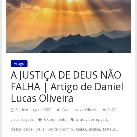
Artigo
A JUSTIÇA DE DEUS NÃO
FALHA | Artigo de Daniel
Lucas Oliveira
24 de março de 2021
Daniel Lucas Oliveira
2472
,
,
visualizações
0 Comments
brasil
corrupção
,
,
,
,
,
,
desiguldade
Deus
Deuteronômio
Isaías
justiça
Mateus