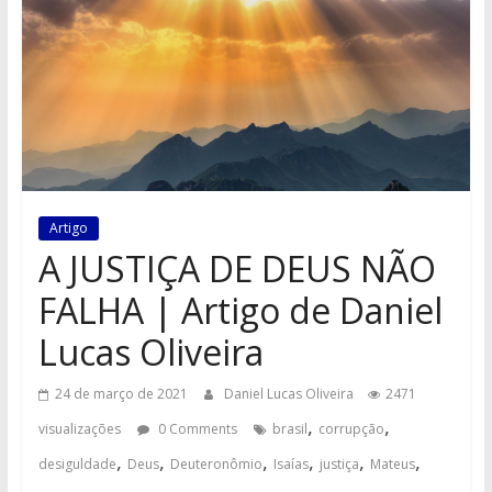
Artigo
A JUSTIÇA DE DEUS NÃO
FALHA | Artigo de Daniel
Lucas Oliveira
24 de março de 2021
Daniel Lucas Oliveira
2471
,
,
visualizações
0 Comments
brasil
corrupção
,
,
,
,
,
,
desiguldade
Deus
Deuteronômio
Isaías
justiça
Mateus