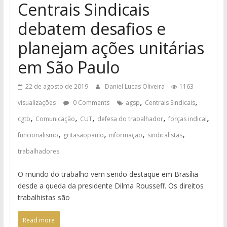
Centrais Sindicais
debatem desafios e
planejam ações unitárias
em São Paulo
22 de agosto de 2019
Daniel Lucas Oliveira
1163
,
,
visualizações
0 Comments
agsp
Centrais Sindicais
,
,
,
,
,
cgtb
Comunicação
CUT
defesa do trabalhador
forças indical
,
,
,
,
funcionalismo
gritasaopaulo
informaçao
sindicalistas
trabalhadores
O mundo do trabalho vem sendo destaque em Brasília
desde a queda da presidente Dilma Rousseff. Os direitos
trabalhistas são
Read more