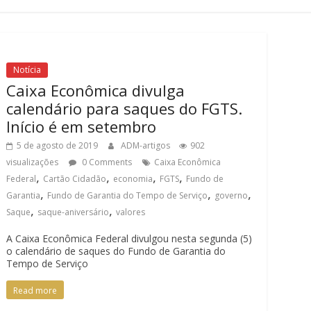
Notícia
Caixa Econômica divulga
calendário para saques do FGTS.
Início é em setembro
5 de agosto de 2019
ADM-artigos
902
visualizações
0 Comments
Caixa Econômica
,
,
,
,
Federal
Cartão Cidadão
economia
FGTS
Fundo de
,
,
,
Garantia
Fundo de Garantia do Tempo de Serviço
governo
,
,
Saque
saque-aniversário
valores
A Caixa Econômica Federal divulgou nesta segunda (5)
o calendário de saques do Fundo de Garantia do
Tempo de Serviço
Read more