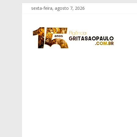
Pular
sexta-feira, agosto 7, 2026
para
o
Grita
conteúdo
São
Paulo
Informação
com
Responsabilidade