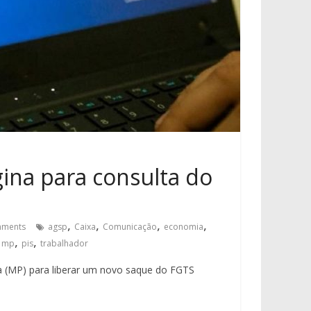
gina para consulta do
,
,
,
,
ments
agsp
Caixa
Comunicação
economia
,
,
,
mp
pis
trabalhador
ia (MP) para liberar um novo saque do FGTS