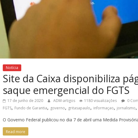
Notícia
Site da Caixa disponibiliza pá
saque emergencial do FGTS
17 de junho de 2020
ADM-artigos
1180 visualizações
0 Com
,
,
,
,
,
FGTS
Fundo de Garantia
governo
gritasapaulo
informaçao
jornalismo
O Governo Federal publicou no dia 7 de abril uma Medida Provisór
Read more