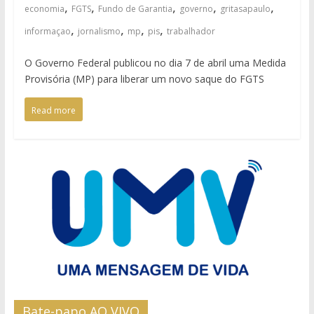
,
,
,
,
,
economia
FGTS
Fundo de Garantia
governo
gritasapaulo
,
,
,
,
informaçao
jornalismo
mp
pis
trabalhador
O Governo Federal publicou no dia 7 de abril uma Medida
Provisória (MP) para liberar um novo saque do FGTS
Read more
Bate-papo AO VIVO