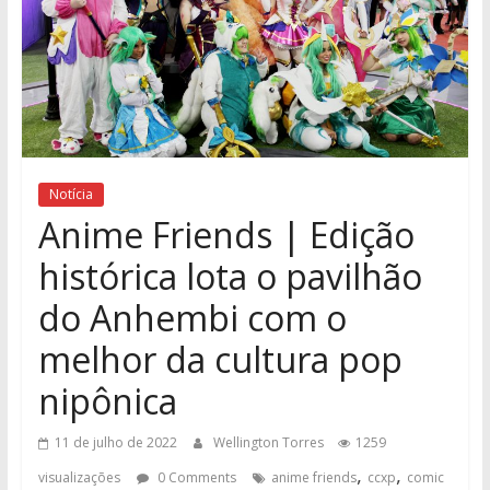
Notícia
Anime Friends | Edição
histórica lota o pavilhão
do Anhembi com o
melhor da cultura pop
nipônica
11 de julho de 2022
Wellington Torres
1259
,
,
visualizações
0 Comments
anime friends
ccxp
comic