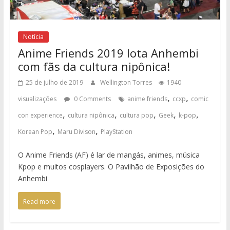
Notícia
Anime Friends 2019 lota Anhembi
com fãs da cultura nipônica!
25 de julho de 2019
Wellington Torres
1940
,
,
visualizações
0 Comments
anime friends
ccxp
comic
,
,
,
,
,
con experience
cultura nipônica
cultura pop
Geek
k-pop
,
,
Korean Pop
Maru Divison
PlayStation
O Anime Friends (AF) é lar de mangás, animes, música
Kpop e muitos cosplayers. O Pavilhão de Exposições do
Anhembi
Read more