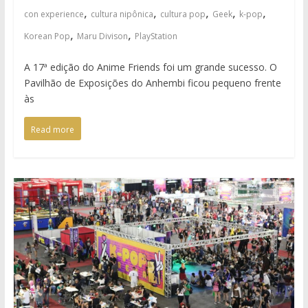
,
,
,
,
,
con experience
cultura nipônica
cultura pop
Geek
k-pop
,
,
Korean Pop
Maru Divison
PlayStation
A 17ª edição do Anime Friends foi um grande sucesso. O
Pavilhão de Exposições do Anhembi ficou pequeno frente
às
Read more