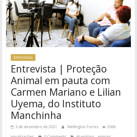
Entrevistas
Entrevista | Proteção
Animal em pauta com
Carmen Mariano e Lilian
Uyema, do Instituto
Manchinha
3 de dezembro de 2021
Wellington Torres
2066
,
,
visualizações
0 Comments
abandono
animais