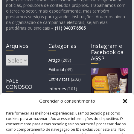
notícias, produtora de conteúdos próprios. Trabalhamos com
o terceiro setor, mais especificamente, mas também
prestamos serviços para grandes instituições. Atuamos ainda
na organização de campanhas eleitorais, sejam elas
partidárias ou sindicais –
(11)
94037.6585
Arquivos
Categorias
Instagram e
Facebook da
AGSP
Arquivos
Artigo
(269)
Editorial
(43)
Entrevistas
(202)
FALE
CONOSCO
Informes
(101)
Manchete
(3)
Gerenciar o consentimento
Notícia
(1.245)
Para fornecer as melhores experiências, usamos tecnologias como
cookies para armazenar e/ou acessar informações do dispositivo. O
consentimento para essas tecnologias nos permitirá processar dados
como comportamento de navegação ou IDs exclusivos neste site. Não