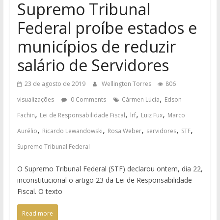
Supremo Tribunal
Federal proíbe estados e
municípios de reduzir
salário de Servidores
23 de agosto de 2019
Wellington Torres
806
,
visualizações
0 Comments
Cármen Lúcia
Edson
,
,
,
,
Fachin
Lei de Responsabilidade Fiscal
lrf
Luiz Fux
Marco
,
,
,
,
,
Aurélio
Ricardo Lewandowski
Rosa Weber
servidores
STF
Supremo Tribunal Federal
O Supremo Tribunal Federal (STF) declarou ontem, dia 22,
inconstitucional o artigo 23 da Lei de Responsabilidade
Fiscal. O texto
Read more