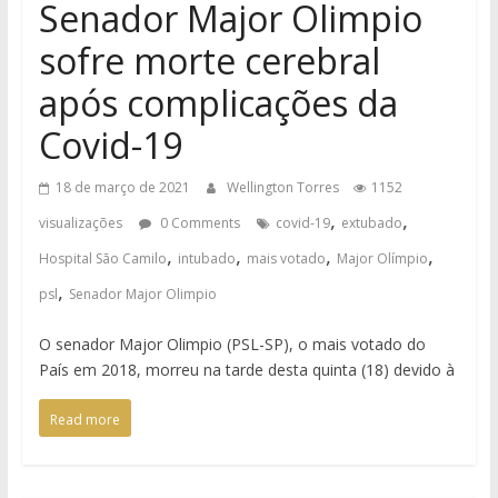
Senador Major Olimpio
sofre morte cerebral
após complicações da
Covid-19
18 de março de 2021
Wellington Torres
1152
,
,
visualizações
0 Comments
covid-19
extubado
,
,
,
,
Hospital São Camilo
intubado
mais votado
Major Olímpio
,
psl
Senador Major Olimpio
O senador Major Olimpio (PSL-SP), o mais votado do
País em 2018, morreu na tarde desta quinta (18) devido à
Read more