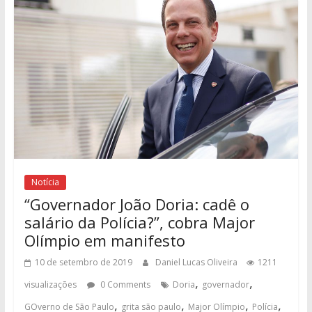
Notícia
“Governador João Doria: cadê o
salário da Polícia?”, cobra Major
Olímpio em manifesto
10 de setembro de 2019
Daniel Lucas Oliveira
1211
,
,
visualizações
0 Comments
Doria
governador
,
,
,
,
GOverno de São Paulo
grita são paulo
Major Olímpio
Polícia