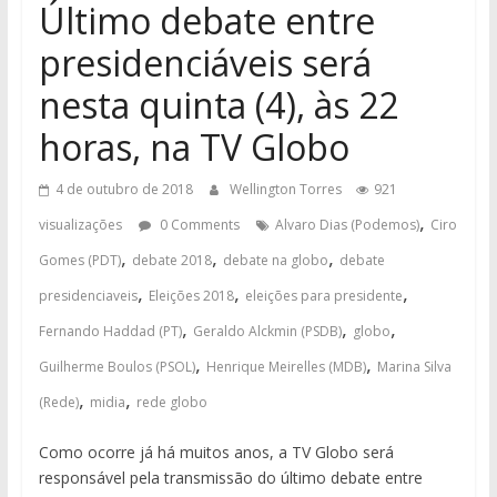
Último debate entre
presidenciáveis será
nesta quinta (4), às 22
horas, na TV Globo
4 de outubro de 2018
Wellington Torres
921
,
visualizações
0 Comments
Alvaro Dias (Podemos)
Ciro
,
,
,
Gomes (PDT)
debate 2018
debate na globo
debate
,
,
,
presidenciaveis
Eleições 2018
eleições para presidente
,
,
,
Fernando Haddad (PT)
Geraldo Alckmin (PSDB)
globo
,
,
Guilherme Boulos (PSOL)
Henrique Meirelles (MDB)
Marina Silva
,
,
(Rede)
midia
rede globo
Como ocorre já há muitos anos, a TV Globo será
responsável pela transmissão do último debate entre