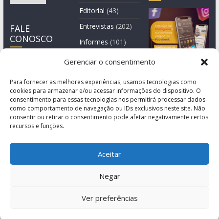
Editorial
(43)
Entrevistas
(202)
FALE
CONOSCO
Informes
(101)
Manchete
(3)
Gerenciar o consentimento
Notícia
(1.245)
Para fornecer as melhores experiências, usamos tecnologias como
cookies para armazenar e/ou acessar informações do dispositivo. O
consentimento para essas tecnologias nos permitirá processar dados
como comportamento de navegação ou IDs exclusivos neste site. Não
consentir ou retirar o consentimento pode afetar negativamente certos
recursos e funções.
Aceitar
Negar
© Copyright 2011-2026
Agência de Comunicação Grita São Paulo
Ver preferências