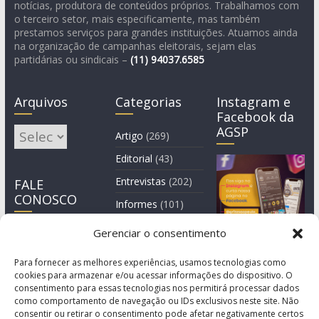
notícias, produtora de conteúdos próprios. Trabalhamos com
o terceiro setor, mais especificamente, mas também
prestamos serviços para grandes instituições. Atuamos ainda
na organização de campanhas eleitorais, sejam elas
partidárias ou sindicais –
(11)
94037.6585
Arquivos
Categorias
Instagram e
Facebook da
AGSP
Arquivos
Artigo
(269)
Editorial
(43)
Entrevistas
(202)
FALE
CONOSCO
Informes
(101)
Manchete
(3)
Gerenciar o consentimento
Notícia
(1.245)
Para fornecer as melhores experiências, usamos tecnologias como
cookies para armazenar e/ou acessar informações do dispositivo. O
consentimento para essas tecnologias nos permitirá processar dados
como comportamento de navegação ou IDs exclusivos neste site. Não
consentir ou retirar o consentimento pode afetar negativamente certos