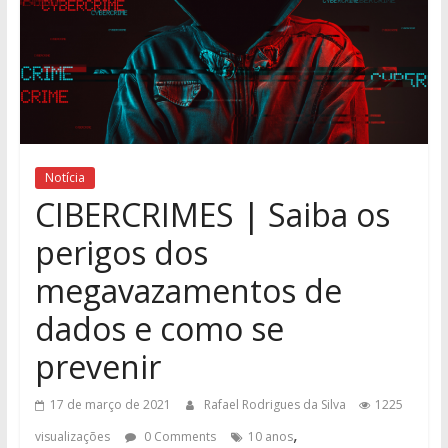
Notícia
CIBERCRIMES | Saiba os
perigos dos
megavazamentos de
dados e como se
prevenir
17 de março de 2021
Rafael Rodrigues da Silva
1225
,
visualizações
0 Comments
10 anos