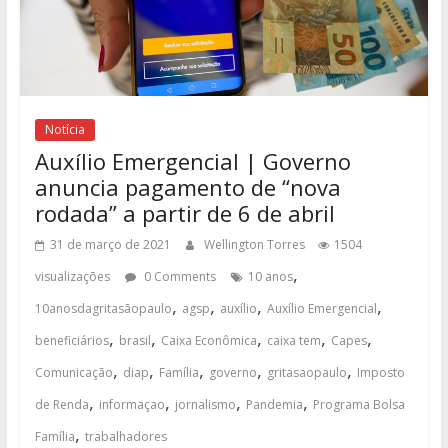
Notícia
Auxílio Emergencial | Governo
anuncia pagamento de “nova
rodada” a partir de 6 de abril
31 de março de 2021
Wellington Torres
1504
,
visualizações
0 Comments
10 anos
,
,
,
,
10anosdagritasãopaulo
agsp
auxílio
Auxílio Emergencial
,
,
,
,
,
beneficiários
brasil
Caixa Econômica
caixa tem
Capes
,
,
,
,
,
Comunicação
diap
Família
governo
gritasaopaulo
Imposto
,
,
,
,
de Renda
informaçao
jornalismo
Pandemia
Programa Bolsa
,
Família
trabalhadores