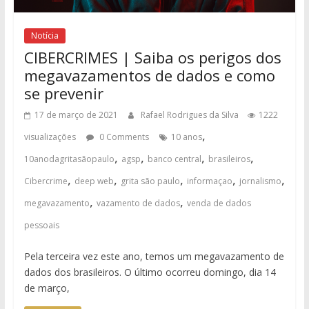
Notícia
CIBERCRIMES | Saiba os perigos dos
megavazamentos de dados e como
se prevenir
17 de março de 2021
Rafael Rodrigues da Silva
1222
,
visualizações
0 Comments
10 anos
,
,
,
,
10anodagritasãopaulo
agsp
banco central
brasileiros
,
,
,
,
,
Cibercrime
deep web
grita são paulo
informaçao
jornalismo
,
,
megavazamento
vazamento de dados
venda de dados
pessoais
Pela terceira vez este ano, temos um megavazamento de
dados dos brasileiros. O último ocorreu domingo, dia 14
de março,