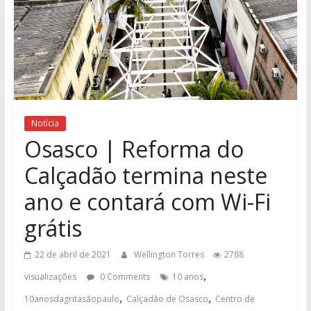
Notícia
Osasco | Reforma do
Calçadão termina neste
ano e contará com Wi-Fi
grátis
22 de abril de 2021
Wellington Torres
2788
,
visualizações
0 Comments
10 anos
,
,
10anosdagritasãopaulo
Calçadão de Osasco
Centro de