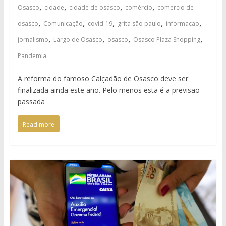
,
,
,
,
Osasco
cidade
cidade de osasco
comércio
comercio de
,
,
,
,
,
osasco
Comunicação
covid-19
grita são paulo
informaçao
,
,
,
,
jornalismo
Largo de Osasco
osasco
Osasco Plaza Shopping
Pandemia
A reforma do famoso Calçadão de Osasco deve ser
finalizada ainda este ano. Pelo menos esta é a previsão
passada
Read more