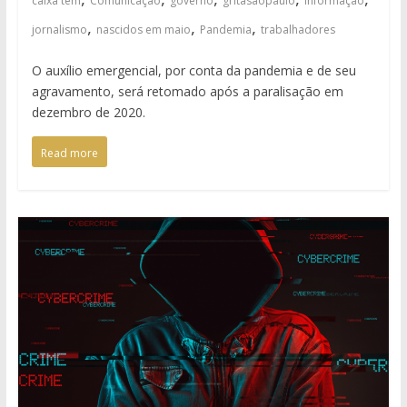
caixa tem
Comunicação
governo
gritasaopaulo
informaçao
,
,
,
jornalismo
nascidos em maio
Pandemia
trabalhadores
O auxílio emergencial, por conta da pandemia e de seu
agravamento, será retomado após a paralisação em
dezembro de 2020.
Read more