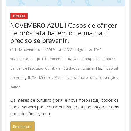
Notícia
NOVEMBRO AZUL I Casos de câncer
de próstata batem o de mama. É
preciso se prevenir!
1 de novembro de 2019
ADM-artigos
1045
,
,
,
visualizações
0 Comments
Azul
Campanha
Câncer
,
,
,
,
,
Câncer de Próstata
Combate
Cuidados
Exame
Ha
Hospital
,
,
,
,
,
,
do Amor
INCA
Médico
Mundial
novembro azul
prevenção
saúde
Os meses de outubro (rosa) e novembro (azul), todos os
anos, servem para conscientização da prevenção de dois
tipos de câncer, uma
Read more