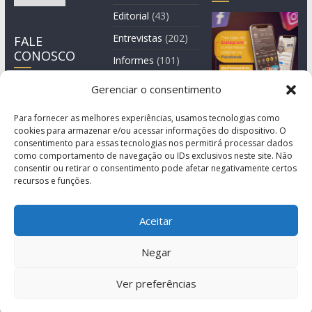
Editorial
(43)
Entrevistas
(202)
FALE
CONOSCO
Informes
(101)
Manchete
(3)
Gerenciar o consentimento
Notícia
(1.245)
Para fornecer as melhores experiências, usamos tecnologias como
cookies para armazenar e/ou acessar informações do dispositivo. O
consentimento para essas tecnologias nos permitirá processar dados
como comportamento de navegação ou IDs exclusivos neste site. Não
consentir ou retirar o consentimento pode afetar negativamente certos
recursos e funções.
Aceitar
Negar
© Copyright 2011-2026
Agência de Comunicação Grita São Paulo
Ver preferências