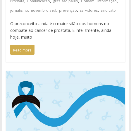
,
,
,
,
,
Próstata
Comunicação
grita são paulo
Homem
informaçao
,
,
,
,
jornalismo
novembro azul
prevenção
servidores
sindicato
O preconceito ainda é o maior vilão dos homens no
combate ao câncer de próstata. E infelizmente, ainda
hoje, muito
Read more