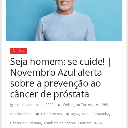
Notícia
Seja homem: se cuide! |
Novembro Azul alerta
sobre a prevenção ao
câncer de próstata
1 de novembro de 2022
Wellington Torres
1269
,
,
,
visualizações
0 Comments
agsp
Azul
Campanha
,
,
,
,
Câncer de Próstata
combate ao cancer
Homem
INCA