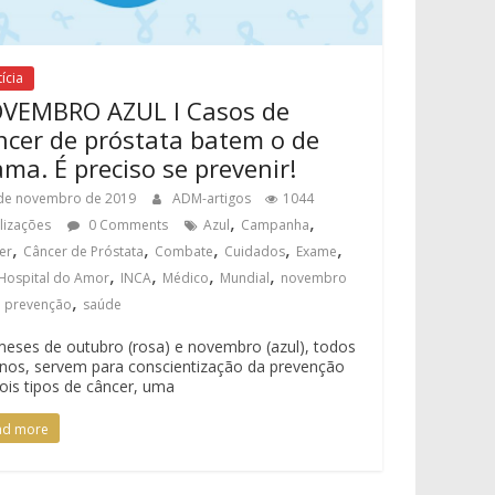
ícia
VEMBRO AZUL I Casos de
ncer de próstata batem o de
ma. É preciso se prevenir!
de novembro de 2019
ADM-artigos
1044
,
,
alizações
0 Comments
Azul
Campanha
,
,
,
,
,
er
Câncer de Próstata
Combate
Cuidados
Exame
,
,
,
,
Hospital do Amor
INCA
Médico
Mundial
novembro
,
,
prevenção
saúde
eses de outubro (rosa) e novembro (azul), todos
nos, servem para conscientização da prevenção
ois tipos de câncer, uma
ad more