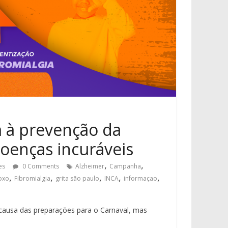
 à prevenção da
oenças incuráveis
,
,
es
0 Comments
Alzheimer
Campanha
,
,
,
,
,
oxo
Fibromialgia
grita são paulo
INCA
informaçao
causa das preparações para o Carnaval, mas