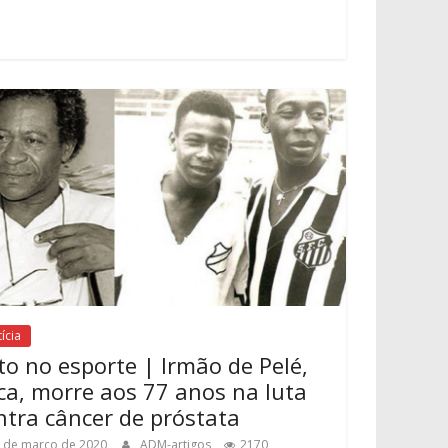
ícia
to no esporte | Irmão de Pelé,
ca, morre aos 77 anos na luta
ntra câncer de próstata
 de março de 2020
ADM-artigos
2170