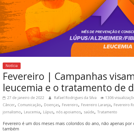
Notícia
Fevereiro | Campanhas visam
leucemia e o tratamento de d
27 de janeiro de 2022
Rafael Rodrigues da Silva
1306 visualizaçõ
,
,
,
,
,
Câncer
Comunicação
Doenças
Fevereiro
Fevereiro Laranja
Fevereiro R
,
,
,
,
,
jornalismo
Leucemia
Lúpus
nós apoiamos
saúde
Tratamento
Fevereiro é um dos meses mais coloridos do ano, não apenas por 
também