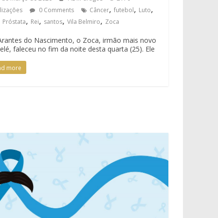
,
,
,
alizações
0 Comments
Câncer
futebol
Luto
,
,
,
,
,
Próstata
Rei
santos
Vila Belmiro
Zoca
 Arantes do Nascimento, o Zoca, irmão mais novo
elé, faleceu no fim da noite desta quarta (25). Ele
ad more