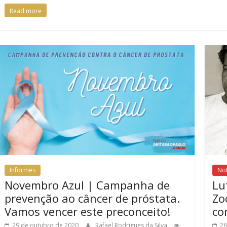
Read more
Informes
Not
Novembro Azul | Campanha de
Lu
prevenção ao câncer de próstata.
Zo
Vamos vencer este preconceito!
co
29 de outubro de 2020
Rafael Rodrigues da Silva
26