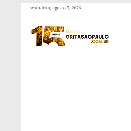
Pular
sexta-feira, agosto 7, 2026
para
o
Grita
conteúdo
São
Paulo
Informação
com
Responsabilidade