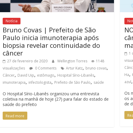
Notícia
Not
Bruno Covas | Prefeito de São
NO
Paulo inicia imunoterapia após
câ
biopsia revelar continuidade do
ma
câncer
1 
visu
27 de fevereiro de 2020
Wellington Torres
1148
,
,
Cânc
visualizações
0 Comments
Artur Katz
bruno covas
,
,
,
,
,
Ha
Câncer
David Uip
estômago
Hospital Sírio-Libanês
,
,
,
azul
imunoterapia
infectologista
Prefeito de São Paulo
saúde
Os m
O Hospital Sírio-Libanês organizou uma entrevista
os a
coletiva na manhã de hoje (27) para falar do estado de
de d
saúde do prefeito
Re
Read more