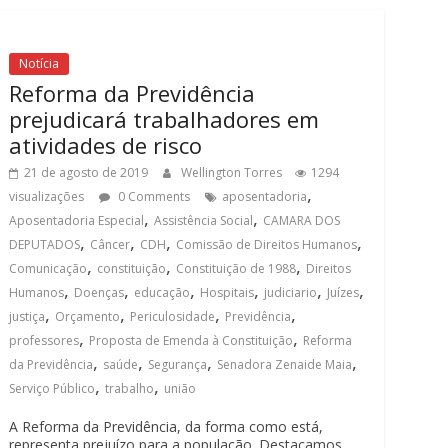
Notícia
Reforma da Previdência
prejudicará trabalhadores em
atividades de risco
21 de agosto de 2019
Wellington Torres
1294
,
visualizações
0 Comments
aposentadoria
,
,
Aposentadoria Especial
Assistência Social
CAMARA DOS
,
,
,
,
DEPUTADOS
Câncer
CDH
Comissão de Direitos Humanos
,
,
,
Comunicação
constituição
Constituição de 1988
Direitos
,
,
,
,
,
,
Humanos
Doenças
educação
Hospitais
judiciario
Juízes
,
,
,
,
justiça
Orçamento
Periculosidade
Previdência
,
,
professores
Proposta de Emenda à Constituição
Reforma
,
,
,
,
da Previdência
saúde
Segurança
Senadora Zenaide Maia
,
,
Serviço Público
trabalho
união
A Reforma da Previdência, da forma como está,
representa prejuízo para a população. Destacamos