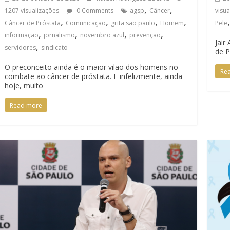
,
,
1207 visualizações
0 Comments
agsp
Câncer
visu
,
,
,
,
Câncer de Próstata
Comunicação
grita são paulo
Homem
Pele
,
,
,
,
informaçao
jornalismo
novembro azul
prevenção
Jair
,
servidores
sindicato
de P
O preconceito ainda é o maior vilão dos homens no
Re
combate ao câncer de próstata. E infelizmente, ainda
hoje, muito
Read more