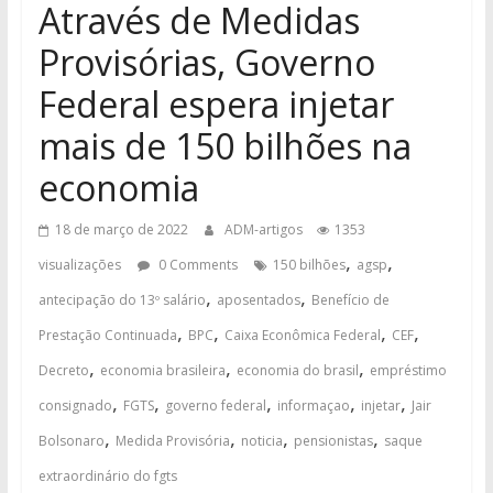
Através de Medidas
Provisórias, Governo
Federal espera injetar
mais de 150 bilhões na
economia
18 de março de 2022
ADM-artigos
1353
,
,
visualizações
0 Comments
150 bilhões
agsp
,
,
antecipação do 13º salário
aposentados
Benefício de
,
,
,
,
Prestação Continuada
BPC
Caixa Econômica Federal
CEF
,
,
,
Decreto
economia brasileira
economia do brasil
empréstimo
,
,
,
,
,
consignado
FGTS
governo federal
informaçao
injetar
Jair
,
,
,
,
Bolsonaro
Medida Provisória
noticia
pensionistas
saque
extraordinário do fgts