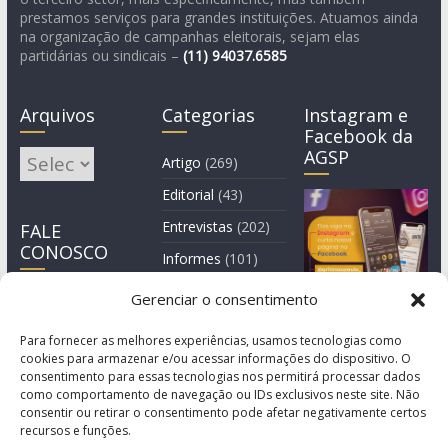
prestamos serviços para grandes instituições. Atuamos ainda
na organização de campanhas eleitorais, sejam elas
partidárias ou sindicais –
(11)
94037.6585
Arquivos
Categorias
Instagram e
Facebook da
AGSP
Arquivos
Artigo
(269)
Editorial
(43)
Entrevistas
(202)
FALE
CONOSCO
Informes
(101)
Manchete
(3)
Gerenciar o consentimento
Notícia
(1.245)
Para fornecer as melhores experiências, usamos tecnologias como
cookies para armazenar e/ou acessar informações do dispositivo. O
consentimento para essas tecnologias nos permitirá processar dados
como comportamento de navegação ou IDs exclusivos neste site. Não
consentir ou retirar o consentimento pode afetar negativamente certos
recursos e funções.