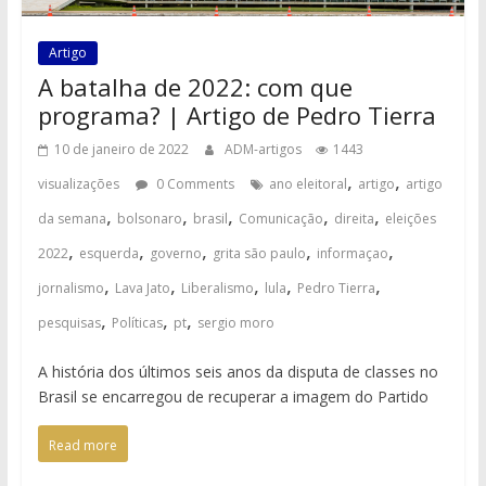
Artigo
A batalha de 2022: com que
programa? | Artigo de Pedro Tierra
10 de janeiro de 2022
ADM-artigos
1443
,
,
visualizações
0 Comments
ano eleitoral
artigo
artigo
,
,
,
,
,
da semana
bolsonaro
brasil
Comunicação
direita
eleições
,
,
,
,
,
2022
esquerda
governo
grita são paulo
informaçao
,
,
,
,
,
jornalismo
Lava Jato
Liberalismo
lula
Pedro Tierra
,
,
,
pesquisas
Políticas
pt
sergio moro
A história dos últimos seis anos da disputa de classes no
Brasil se encarregou de recuperar a imagem do Partido
Read more