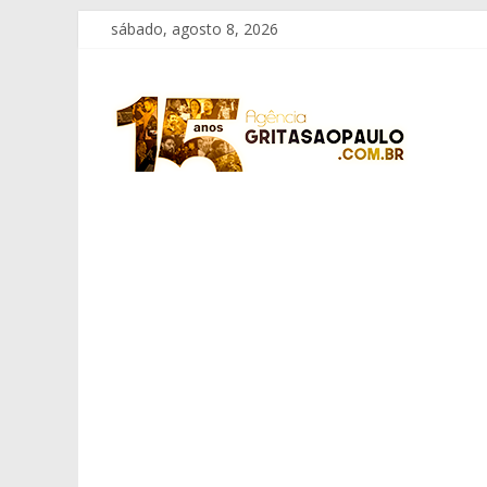
Pular
sábado, agosto 8, 2026
para
o
Grita
conteúdo
São
Paulo
Informação
com
Responsabilidade