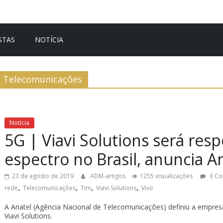
STAS
NOTÍCIA
Telecomunicações
Notícia
5G | Viavi Solutions será res
espectro no Brasil, anuncia A
23 de agosto de 2019
ADM-artigos
1255 visualizações
0 Co
,
,
,
,
rede
Telecomunicações
Tim
Viavi Solutions
Vivo
A Anatel (Agência Nacional de Telecomunicações) definiu a empresa
Viavi Solutions.