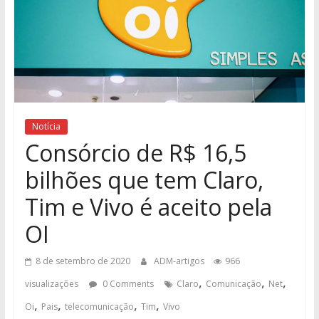
Notícia
Consórcio de R$ 16,5
bilhões que tem Claro,
Tim e Vivo é aceito pela
OI
8 de setembro de 2020
ADM-artigos
966
,
,
,
visualizações
0 Comments
Claro
Comunicação
Net
,
,
,
,
Oi
Pais
telecomunicação
Tim
Vivo