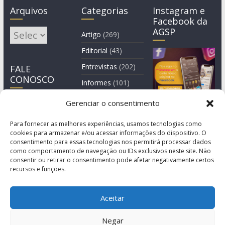
Arquivos
Categorias
Instagram e
Facebook da
AGSP
Arquivos
Artigo
(269)
Editorial
(43)
Entrevistas
(202)
FALE
CONOSCO
Informes
(101)
Manchete
(3)
Gerenciar o consentimento
Notícia
(1.245)
Para fornecer as melhores experiências, usamos tecnologias como
cookies para armazenar e/ou acessar informações do dispositivo. O
consentimento para essas tecnologias nos permitirá processar dados
como comportamento de navegação ou IDs exclusivos neste site. Não
consentir ou retirar o consentimento pode afetar negativamente certos
recursos e funções.
Aceitar
Negar
© Copyright 2011-2026