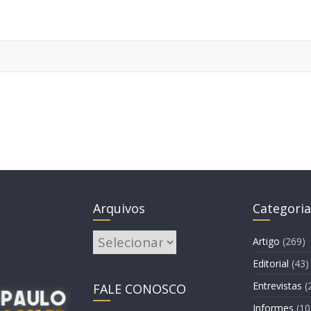
Arquivos
Categoria
Arquivos
Artigo
(269)
Editorial
(43)
Entrevistas
(
FALE CONOSCO
Informes
(10