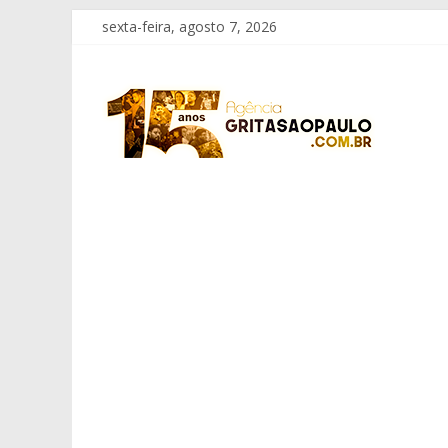
Pular
sexta-feira, agosto 7, 2026
para
o
Grita
conteúdo
São
Paulo
Informação
com
Responsabilidade