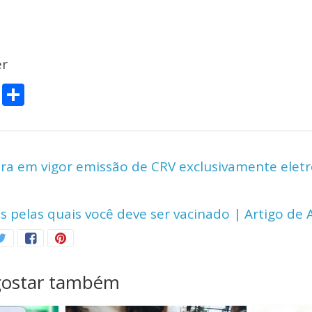
r
C
S
o
h
p
ar
y
e
 em vigor emissão de CRV exclusivamente eletrô
Li
n
s pelas quais você deve ser vacinado | Artigo de 
k
gostar também