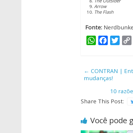
The Outsider
Arrow
The Flash
Fonte:
Nerdbunke
W
F
T
h
ac
w
at
e
itt
s
b
er
←
CONTRAN | Entra
A
o
mudanças!
p
o
10 razõe
p
k
Share This Post:
Você pode 