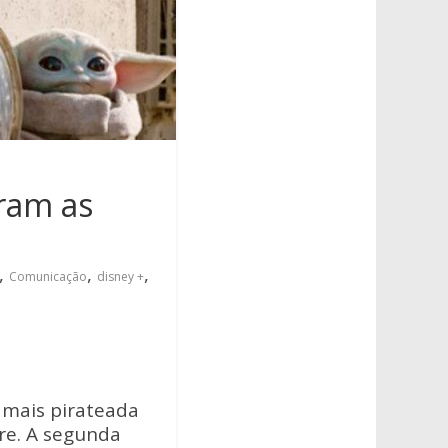
ram as
,
,
,
Comunicação
disney +
e mais pirateada
ire. A segunda