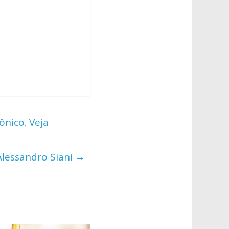
nico. Veja
Alessandro Siani
→