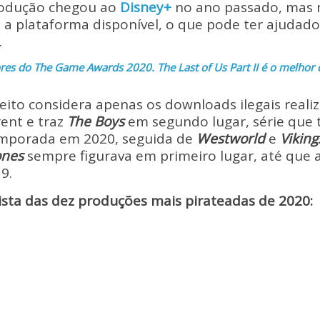
y
e
odução chegou ao
Disney+
no ano passado, mas 
Li
a plataforma disponível, o que pode ter ajudado 
.
n
res do The Game Awards 2020. The Last of Us Part II é o melhor
k
eito considera apenas os downloads ilegais reali
ent e traz
The Boys
em segundo lugar, série que
emporada em 2020, seguida de
Westworld
e
Viking
ones
sempre figurava em primeiro lugar, até que 
9.
lista das dez produções mais pirateadas de 2020: