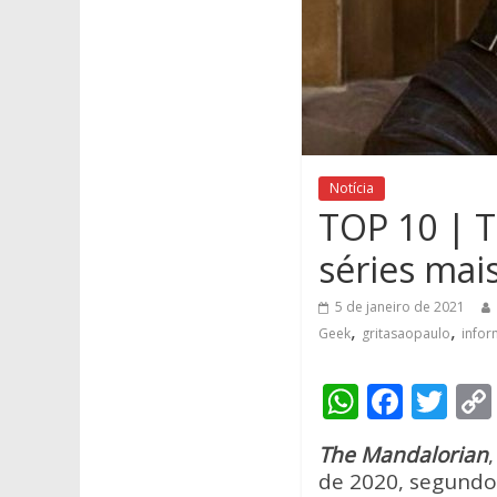
Notícia
TOP 10 | T
séries mai
5 de janeiro de 2021
,
,
Geek
gritasaopaulo
info
W
F
T
h
ac
w
The Mandalorian
at
e
itt
de 2020, segundo 