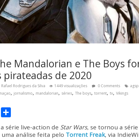
he Mandalorian e The Boys fo
s pirateadas de 2020
Rafael Rodrigues da Silva
1449 visualizações
0 Comments
agsp
,
,
,
,
,
,
,
rmaçao
jornalismo
mandalorian
séries
The boys
torrent
tv
Vikings
C
S
o
h
, a série live-action de
Star Wars
, se tornou a séri
p
ar
uma análise feita pelo
Torrent Freak
, via IndieW