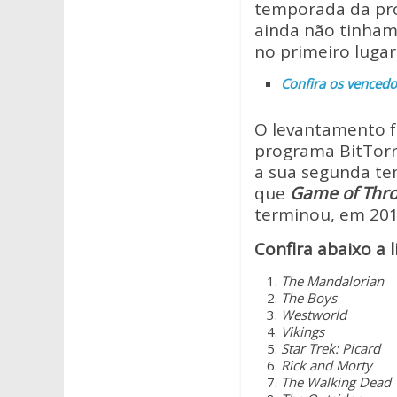
s
b
er
temporada da pr
A
o
ainda não tinham 
no primeiro lugar
p
o
Confira os vencedo
p
k
O levantamento f
programa BitTorr
a sua segunda t
que
Game of Thr
terminou, em 201
Confira abaixo a 
The Mandalorian
The Boys
Westworld
Vikings
Star Trek: Picard
Rick and Morty
The Walking Dead