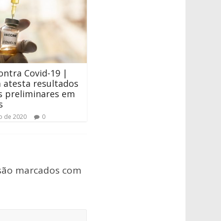
ontra Covid-19 |
 atesta resultados
s preliminares em
s
o de 2020
0
 são marcados com