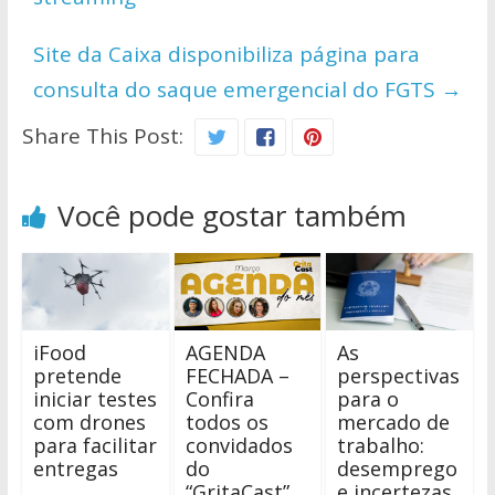
p
k
k
Site da Caixa disponibiliza página para
consulta do saque emergencial do FGTS
→
Share This Post:
Você pode gostar também
iFood
AGENDA
As
pretende
FECHADA –
perspectivas
iniciar testes
Confira
para o
com drones
todos os
mercado de
para facilitar
convidados
trabalho:
entregas
do
desemprego
“GritaCast”
e incertezas