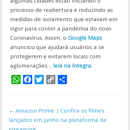
algumas cidades estão iniciando o
processo de reabertura e reduzindo as
medidas de isolamento que estavam em
vigor para conter a pandemia do novo
Coronavírus. Assim, o
Google Maps
anunciou que ajudará usuários a se
protegerem e evitarem locais com
aglomerações…
leia na íntegra.
W
F
T
C
S
h
ac
w
o
h
at
e
itt
p
ar
s
b
er
y
e
←
Amazon Prime | Confira os filmes
A
o
Li
lançados em junho na plataforma de
p
o
n
streaming