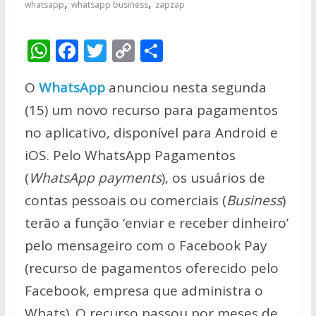
,
,
whatsapp
whatsapp business
zapzap
W
F
T
C
S
h
ac
w
o
h
O
WhatsApp
anunciou nesta segunda
at
e
itt
p
ar
(15) um novo recurso para pagamentos
s
b
er
y
e
no aplicativo, disponível para Android e
A
o
Li
iOS. Pelo WhatsApp Pagamentos
p
o
n
(
WhatsApp payments
), os usuários de
p
k
k
contas pessoais ou comerciais (
Business
)
terão a função ‘enviar e receber dinheiro’
pelo mensageiro com o Facebook Pay
(recurso de pagamentos oferecido pelo
Facebook, empresa que administra o
Whats). O recurso passou por meses de