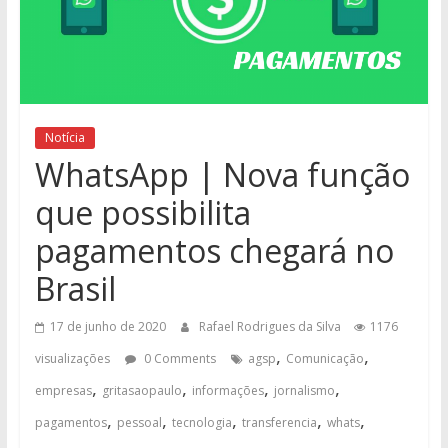
Notícia
WhatsApp | Nova função
que possibilita
pagamentos chegará no
Brasil
17 de junho de 2020
Rafael Rodrigues da Silva
1176
,
,
visualizações
0 Comments
agsp
Comunicação
,
,
,
,
empresas
gritasaopaulo
informações
jornalismo
,
,
,
,
,
pagamentos
pessoal
tecnologia
transferencia
whats