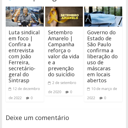
Luta sindical
Setembro
Governo do
em foco |
Amarelo |
Estado de
Confira a
Campanha
São Paulo
entrevista
reforça o
confirma a
com João
valor da vida
liberação do
Ferreira,
e a
uso de
secretário-
prevenção
máscaras
geral do
do suicídio
em locais
Sintrasp
abertos
2 de setembro
12 de dezembro
10 de março de
de 2020
0
de 2022
0
2022
0
Deixe um comentário