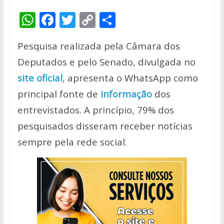
W
F
T
C
S
h
ac
w
o
h
Pesquisa realizada pela Câmara dos
at
e
itt
p
ar
Deputados e pelo Senado, divulgada no
s
b
er
y
e
site oficial
, apresenta o WhatsApp como
A
o
Li
principal fonte de
informação
dos
p
o
n
entrevistados. A princípio, 79% dos
p
k
k
pesquisados disseram receber notícias
sempre pela rede social.