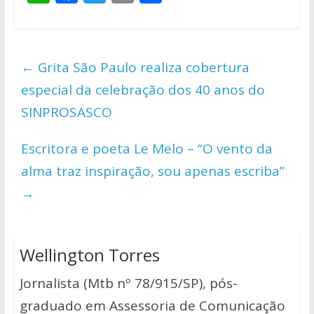
h
ac
w
o
h
at
e
itt
p
ar
s
b
er
y
e
←
Grita São Paulo realiza cobertura
A
o
Li
especial da celebração dos 40 anos do
p
o
n
SINPROSASCO
p
k
k
Escritora e poeta Le Melo – “O vento da
alma traz inspiração, sou apenas escriba”
→
Wellington Torres
Jornalista (Mtb nº 78/915/SP), pós-
graduado em Assessoria de Comunicação