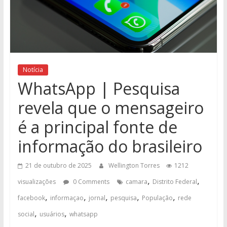
Notícia
WhatsApp | Pesquisa
revela que o mensageiro
é a principal fonte de
informação do brasileiro
21 de outubro de 2025
Wellington Torres
1212
,
,
visualizações
0 Comments
camara
Distrito Federal
,
,
,
,
,
facebook
informaçao
jornal
pesquisa
População
rede
,
,
social
usuários
whatsapp