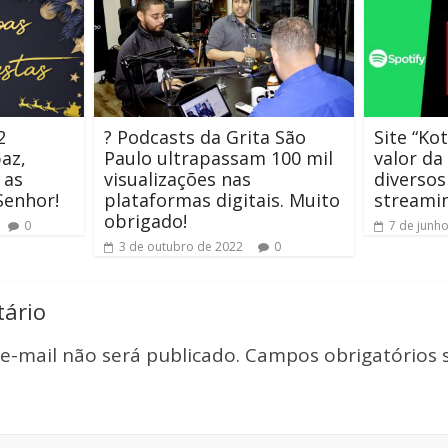
2
? Podcasts da Grita São
Site “Ko
az,
Paulo ultrapassam 100 mil
valor da
 as
visualizações nas
diversos
Senhor!
plataformas digitais. Muito
streami
obrigado!
0
7 de junh
3 de outubro de 2022
0
ário
e-mail não será publicado.
Campos obrigatórios