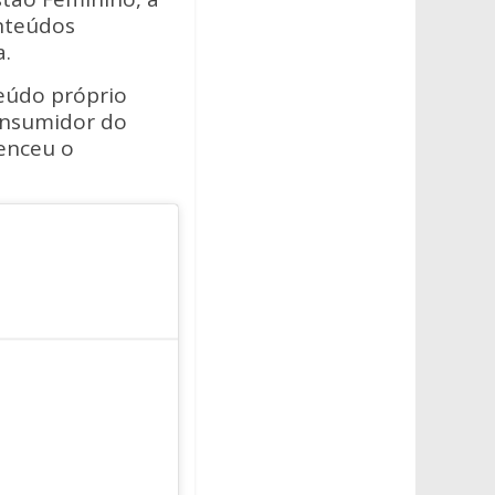
onteúdos
a.
eúdo próprio
onsumidor do
venceu o
— Paulistão
Sicredi 2021