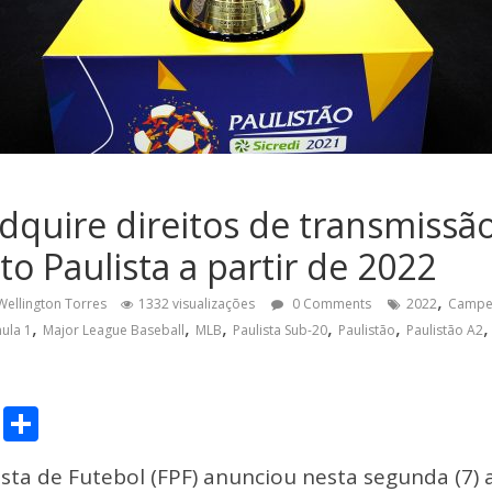
quire direitos de transmissão 
 Paulista a partir de 2022
,
Wellington Torres
1332 visualizações
0 Comments
2022
Campeo
,
,
,
,
,
ula 1
Major League Baseball
MLB
Paulista Sub-20
Paulistão
Paulistão A2
C
S
o
h
sta de Futebol (FPF) anunciou nesta segunda (7) 