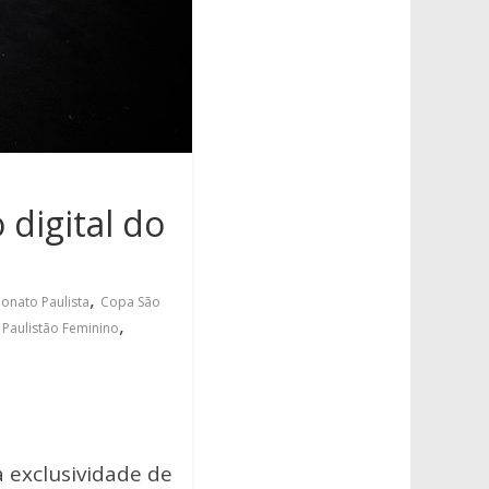
digital do
,
nato Paulista
Copa São
,
,
Paulistão Feminino
a exclusividade de