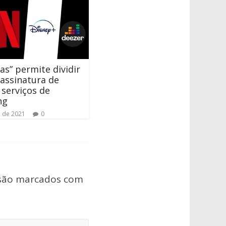
tas” permite dividir
 assinatura de
 serviços de
ng
o de 2021
0
 são marcados com