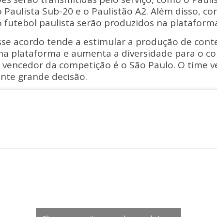
 Paulista Sub-20 e o Paulistão A2. Além disso, c
o futebol paulista serão produzidos na plataform
sse acordo tende a estimular a produção de cont
 na plataforma e aumenta a diversidade para o c
l vencedor da competição é o São Paulo. O time 
ente grande decisão.
AULISTÃO NO YOUTUBE!
taforma de vídeos do mundo vai exibir 16
 vivo a partir de 2022. O
@YouTubeBrasil
será a