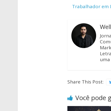
A
o
Trabalhador em D
p
o
p
k
Wel
Jorn
Comu
Mark
Letra
uma 
Share This Post:
Você pode 