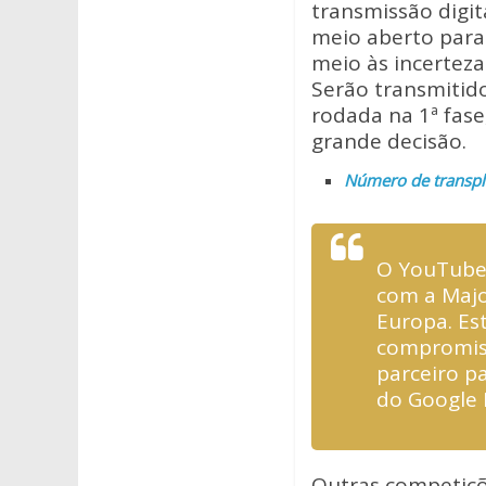
at
e
itt
transmissão digi
s
b
er
meio aberto para
A
o
meio às incerteza
Serão transmitid
p
o
rodada na 1ª fase
p
k
grande decisão.
Número de transpl
O YouTube 
com a Majo
Europa. Es
compromiss
parceiro pa
do Google B
Outras competiçõe