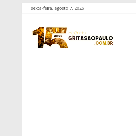
Pular
sexta-feira, agosto 7, 2026
para
o
Grita
conteúdo
São
Paulo
Informação
com
Responsabilidade