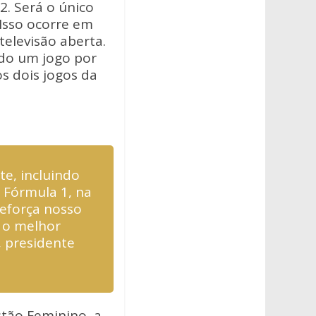
. Será o único
Isso ocorre em
televisão aberta.
ndo um jogo por
os dois jogos da
e, incluindo
 Fórmula 1, na
reforça nosso
 o melhor
, presidente
stão Feminino, a