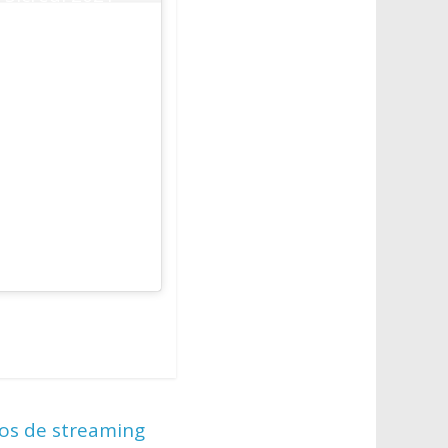
(@Paulistao)
June 7, 2021
iços de streaming