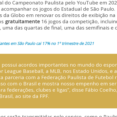
p
ar
tal do Campeonato Paulista pelo YouTube em 2022
y
e
 acompanhar os jogos do Estadual de São Paulo. 
Li
s da Globo em renovar os direitos de exibição na 
os
gratuitamente
16 jogos da competição, inclui
n
, uma das quartas de final, uma das semifinais e 
k
antes em São Paulo cai 17% no 1º trimestre de 2021
possui acordos importantes no mundo do esport
r League Baseball, a MLB, nos Estado Unidos, e a
ta parceria com a Federação Paulista de Futebol 
o com o Brasil e mostra nosso empenho em ser
ra federações, clubes e ligas”, disse Fábio Coelho
rasil, ao site da FPF.
s serão transmitidas pelo serviço, como o Pauli