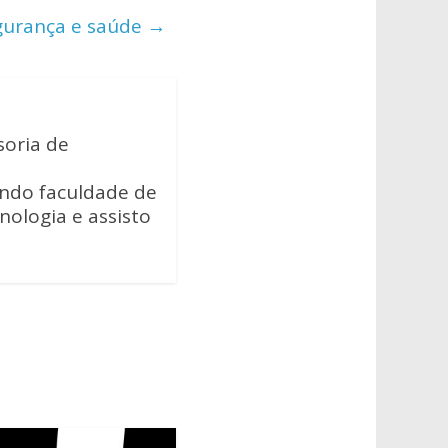
egurança e saúde
→
soria de
ando faculdade de
cnologia e assisto