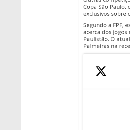
Copa São Paulo, o
exclusivos sobre 
Segundo a FPF, e
acerca dos jogos
Paulistão. O atua
Palmeiras na rec
VAI TER P
A maior pla
partidas ao