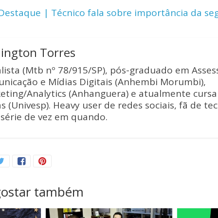
Li
estaque | Técnico fala sobre importância da s
n
k
lington Torres
alista (Mtb nº 78/915/SP), pós-graduado em Asses
nicação e Mídias Digitais (Anhembi Morumbi),
eting/Analytics (Anhanguera) e atualmente curs
s (Univesp). Heavy user de redes sociais, fã de te
série de vez em quando.
gostar também