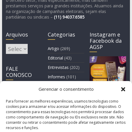
o terceiro setor, mais especificamente, mas também
prestamos serviços para grandes instituições. Atuamos ainda
na organização de campanhas eleitorais, sejam elas
partidárias ou sindicais –
(11)
94037.6585
Arquivos
Categorias
Instagram e
Facebook da
AGSP
Arquivos
Artigo
(269)
Editorial
(43)
Entrevistas
(202)
FALE
CONOSCO
Informes
(101)
Manchete
(3)
Gerenciar o consentimento
Notícia
(1.245)
Para fornecer as melhores experiências, usamos tecnologias como
cookies para armazenar e/ou acessar informações do dispositivo. O
consentimento para essas tecnologias nos permitirá processar dados
como comportamento de navegação ou IDs exclusivos neste site. Não
consentir ou retirar o consentimento pode afetar negativamente certos
recursos e funções.