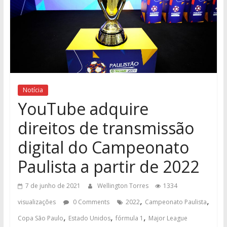
Notícia
YouTube adquire
direitos de transmissão
digital do Campeonato
Paulista a partir de 2022
7 de junho de 2021
Wellington Torres
1334
,
,
visualizações
0 Comments
2022
Campeonato Paulista
,
,
,
Copa São Paulo
Estado Unidos
fórmula 1
Major League