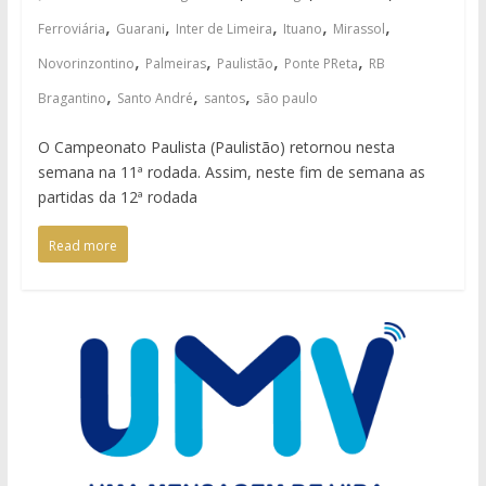
,
,
,
,
,
Ferroviária
Guarani
Inter de Limeira
Ituano
Mirassol
,
,
,
,
Novorinzontino
Palmeiras
Paulistão
Ponte PReta
RB
,
,
,
Bragantino
Santo André
santos
são paulo
O Campeonato Paulista (Paulistão) retornou nesta
semana na 11ª rodada. Assim, neste fim de semana as
partidas da 12ª rodada
Read more