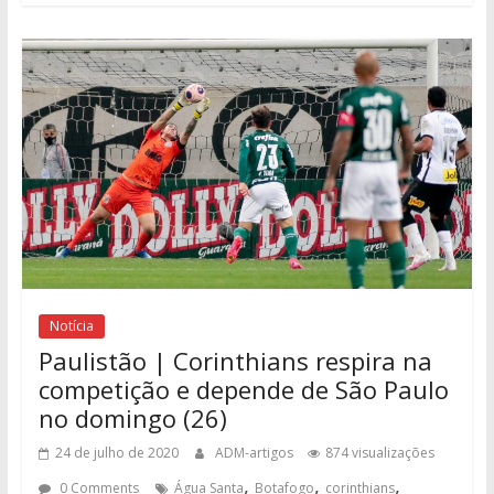
Notícia
Paulistão | Corinthians respira na
competição e depende de São Paulo
no domingo (26)
24 de julho de 2020
ADM-artigos
874 visualizações
,
,
,
0 Comments
Água Santa
Botafogo
corinthians