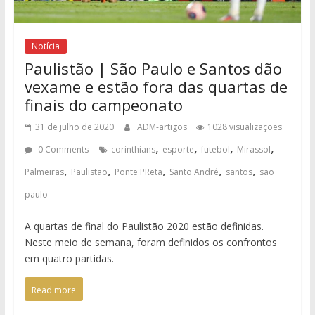
Notícia
Paulistão | São Paulo e Santos dão
vexame e estão fora das quartas de
finais do campeonato
31 de julho de 2020
ADM-artigos
1028 visualizações
,
,
,
,
0 Comments
corinthians
esporte
futebol
Mirassol
,
,
,
,
,
Palmeiras
Paulistão
Ponte PReta
Santo André
santos
são
paulo
A quartas de final do Paulistão 2020 estão definidas.
Neste meio de semana, foram definidos os confrontos
em quatro partidas.
Read more