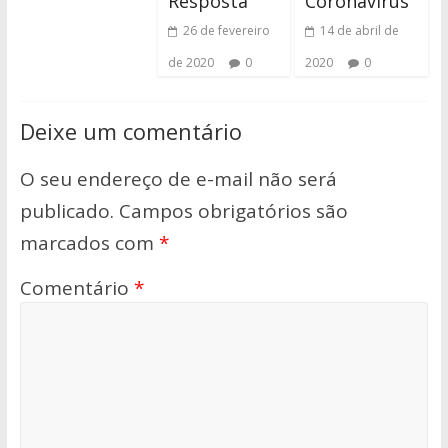
Resposta
Coronavírus
26 de fevereiro
14 de abril de
de 2020
0
2020
0
Deixe um comentário
O seu endereço de e-mail não será
publicado.
Campos obrigatórios são
marcados com
*
Comentário
*