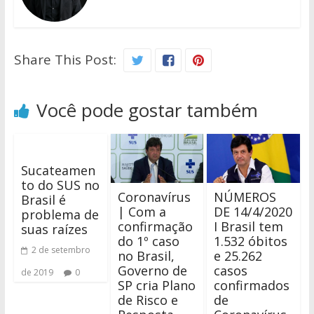
Share This Post:
Você pode gostar também
Sucateamen
to do SUS no
Coronavírus
NÚMEROS
Brasil é
| Com a
DE 14/4/2020
problema de
confirmação
I Brasil tem
suas raízes
do 1º caso
1.532 óbitos
2 de setembro
no Brasil,
e 25.262
Governo de
casos
de 2019
0
SP cria Plano
confirmados
de Risco e
de