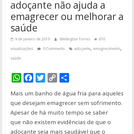
adoçante não ajuda a
emagrecer ou melhorar a
saúde
9 de janeiro de 2019
Wellington Torres
870
,
,
visualizações
0 Comments
adoçante
emagrecimento
saúde
W
F
T
C
S
h
ac
w
o
h
Mais um banho de água fria para aqueles
at
e
itt
p
ar
que desejam emagrecer sem sofrimento.
s
b
er
y
e
Apesar de há muito tempo se saber
A
o
Li
que não existem evidências de que o
p
o
n
adoçante seja mais saudável que o