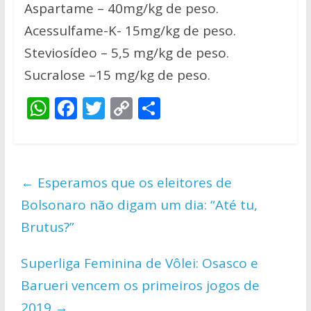
Aspartame – 40mg/kg de peso.
Acessulfame-K- 15mg/kg de peso.
Steviosídeo – 5,5 mg/kg de peso.
Sucralose –15 mg/kg de peso.
W
F
T
C
S
h
ac
w
o
h
at
e
itt
p
ar
s
b
er
y
e
←
Esperamos que os eleitores de
A
o
Li
Bolsonaro não digam um dia: “Até tu,
p
o
n
Brutus?”
p
k
k
Superliga Feminina de Vôlei: Osasco e
Barueri vencem os primeiros jogos de
2019
→