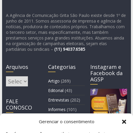
A Agência de Comunicação Grita São Paulo existe desde 1º de
junho de 2011. Somos assessoria de imprensa e agência de
notícias, produtora de conteúdos próprios. Trabalhamos com
o terceiro setor, mais especificamente, mas também
prestamos serviços para grandes instituições. Atuamos ainda
na organização de campanhas eleitorais, sejam elas
partidárias ou sindicais –
(11)
94037.6585
Arquivos
Categorias
Instagram e
Facebook da
AGSP
Arquivos
Artigo
(269)
Editorial
(43)
Entrevistas
(202)
FALE
CONOSCO
Informes
(101)
Manchete
(3)
Gerenciar o consentimento
Notícia
(1.245)