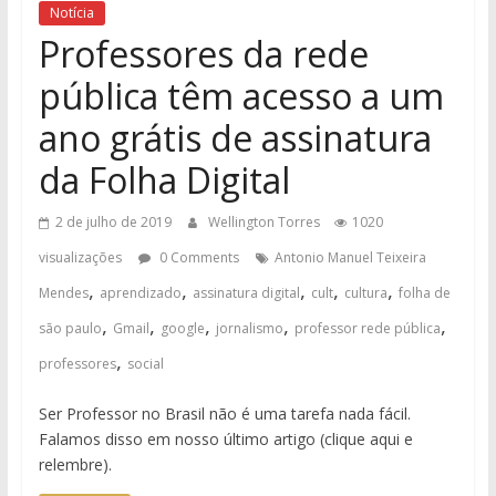
Notícia
Professores da rede
pública têm acesso a um
ano grátis de assinatura
da Folha Digital
2 de julho de 2019
Wellington Torres
1020
visualizações
0 Comments
Antonio Manuel Teixeira
,
,
,
,
,
Mendes
aprendizado
assinatura digital
cult
cultura
folha de
,
,
,
,
,
são paulo
Gmail
google
jornalismo
professor rede pública
,
professores
social
Ser Professor no Brasil não é uma tarefa nada fácil.
Falamos disso em nosso último artigo (clique aqui e
relembre).