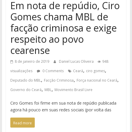
Em nota de repúdio, Ciro
Gomes chama MBL de
facção criminosa e exige
respeito ao povo
cearense
8 de janeiro de 2019
Daniel Lucas Oliveira
948
,
,
visualizações
0 Comments
Ceará
ciro gomes
,
,
,
Deputado do MBL
Facção Criminosa
Força nacional no Ceará
,
,
Governo do Ceará
MBL
Movimento Brasil Livre
Ciro Gomes foi firme em sua nota de repúdio publicada
agora há pouco em suas redes sociais (por volta das
Read more