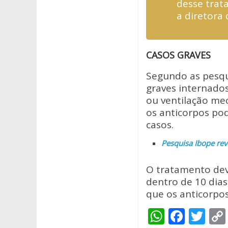
desse trat
a diretora 
CASOS GRAVES
Segundo as pesqu
graves internados
ou ventilação mec
os anticorpos po
casos.
Pesquisa Ibope rev
O tratamento deve
dentro de 10 dias
que os anticorpo
W
F
T