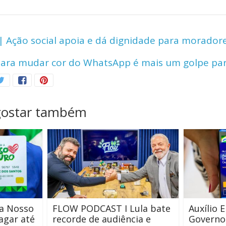
o
h
p
ar
y
e
| Ação social apoia e dá dignidade para morador
Li
para mudar cor do WhatsApp é mais um golpe pa
n
k
gostar também
a Nosso
FLOW PODCAST I Lula bate
Auxílio 
agar até
recorde de audiência e
Governo