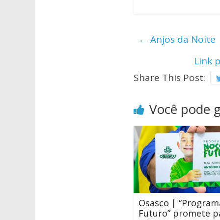
h
ac
w
at
e
itt
s
b
er
←
Anjos da Noite 
A
o
Link 
p
o
Share This Post:
p
k
Você pode 
Osasco | “Program
Futuro” promete p