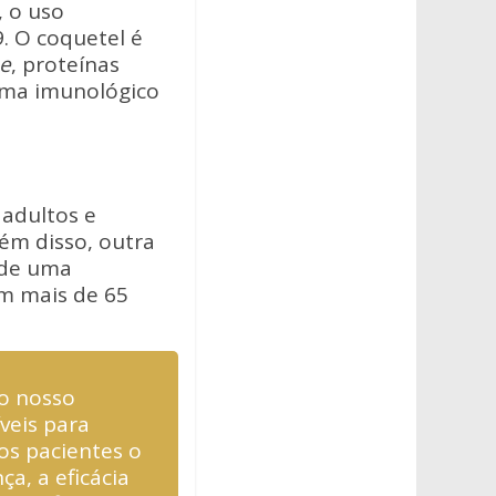
, o uso
. O coquetel é
e
, proteínas
ema imunológico
adultos e
lém disso, outra
 de uma
om mais de 65
do nosso
veis para
os pacientes o
a, a eficácia