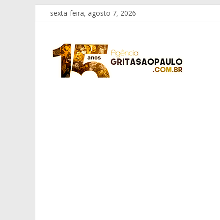
Pular
sexta-feira, agosto 7, 2026
para
o
Grita
conteúdo
São
Paulo
Informação
com
Responsabilidade