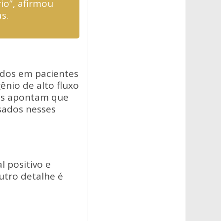
io”, afirmou
s.
ados em pacientes
ênio de alto fluxo
cos apontam que
sados nesses
l positivo e
utro detalhe é