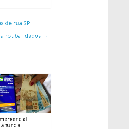
es de rua SP
ra roubar dados
→
Emergencial |
 anuncia