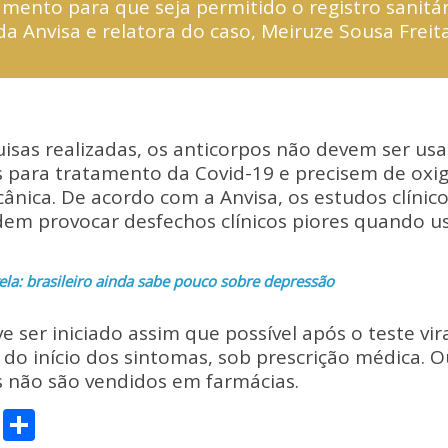
amento para que seja permitido o registro sanitár
da Anvisa e relatora do caso, Meiruze Sousa Freita
isas realizadas, os anticorpos não devem ser us
 para tratamento da Covid-19 e precisem de oxig
ânica. De acordo com a Anvisa, os estudos clíni
dem provocar desfechos clínicos piores quando u
ela: brasileiro ainda sabe pouco sobre depressão
 ser iniciado assim que possível após o teste vira
 do início dos sintomas, sob prescrição médica. O
s não são vendidos em farmácias.
C
S