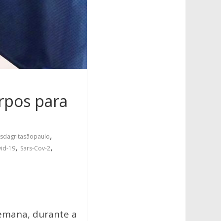
rpos para
,
sdagritasãopaulo
,
,
id-19
Sars-Cov-2
semana, durante a