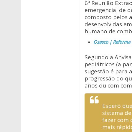
at
e
itt
6ª Reunião Extrao
s
b
er
emergencial de do
A
o
composto pelos a
desenvolvidas em
p
o
humano de combat
p
k
Osasco | Reforma d
Segundo a Anvisa
pediátricos (a pa
sugestão é para 
progressão do qu
anos ou com com
Espero que
sistema de 
fazer com 
mais rápid