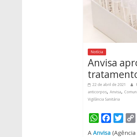
Notícia
Anvisa apr
tratamento
22 de abril de 2021
,
,
anticorpos
Anvisa
Comun
Vigilância Sanitária
W
F
T
h
ac
w
A
Anvisa
(Agência 