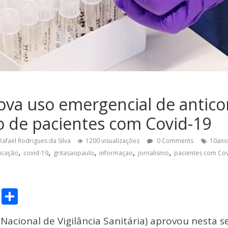
ova uso emergencial de antico
 de pacientes com Covid-19
Rafael Rodrigues da Silva
1200 visualizações
0 Comments
10ano
,
,
,
,
,
icação
covid-19
gritasaopaulo
informaçao
jornalismo
pacientes com Cov
C
S
o
h
Nacional de Vigilância Sanitária) aprovou nesta 