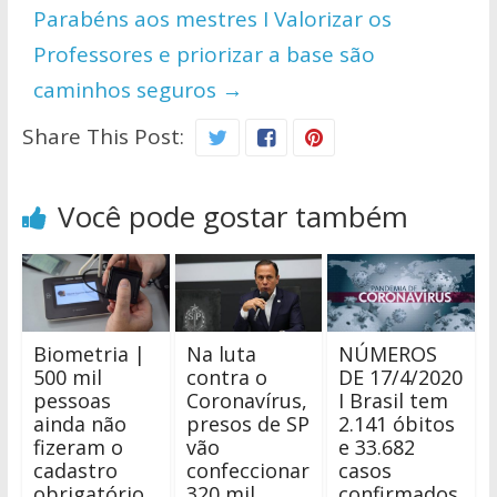
Parabéns aos mestres I Valorizar os
Professores e priorizar a base são
caminhos seguros
→
Share This Post:
Você pode gostar também
Biometria |
Na luta
NÚMEROS
500 mil
contra o
DE 17/4/2020
pessoas
Coronavírus,
I Brasil tem
ainda não
presos de SP
2.141 óbitos
fizeram o
vão
e 33.682
cadastro
confeccionar
casos
obrigatório
320 mil
confirmados