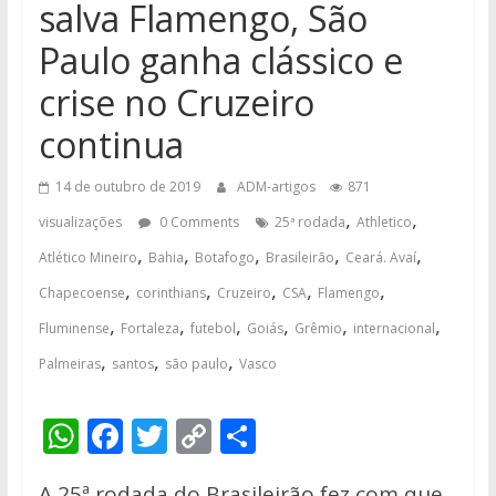
salva Flamengo, São
Paulo ganha clássico e
crise no Cruzeiro
continua
14 de outubro de 2019
ADM-artigos
871
,
,
visualizações
0 Comments
25ª rodada
Athletico
,
,
,
,
,
Atlético Mineiro
Bahia
Botafogo
Brasileirão
Ceará. Avaí
,
,
,
,
,
Chapecoense
corinthians
Cruzeiro
CSA
Flamengo
,
,
,
,
,
,
Fluminense
Fortaleza
futebol
Goiás
Grêmio
internacional
,
,
,
Palmeiras
santos
são paulo
Vasco
W
F
T
C
S
h
ac
w
o
h
A 25ª rodada do Brasileirão fez com que